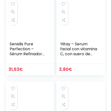
Sensilis Pure
Yiitay – Serum
Perfection –
facial con vitamina
Sérum Refinador
C, con suero de
Antiedad – 30 ml
ácido hialurónico,
crema hidratante,
crema
31,53
€
3,80
€
blanqueadora,
antiedad y…