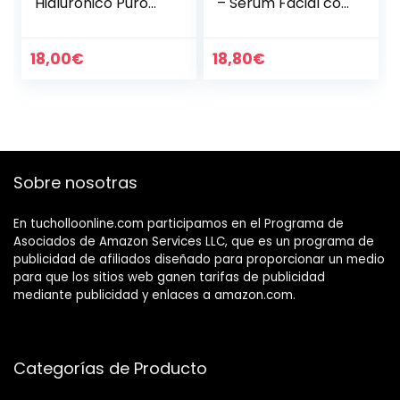
Hialuronico Puro
– Sérum Facial con
Orgánico | 30ml |
Ácido Hialurónico y
Concentrado
Vitamina C –
Hidratante que
Células Madres de
18,00
€
18,80
€
Regenera y
Argán – Anti…
Aumenta la…
Sobre nosotras
En tucholloonline.com participamos en el Programa de
Asociados de Amazon Services LLC, que es un programa de
publicidad de afiliados diseñado para proporcionar un medio
para que los sitios web ganen tarifas de publicidad
mediante publicidad y enlaces a amazon.com.
Categorías de Producto