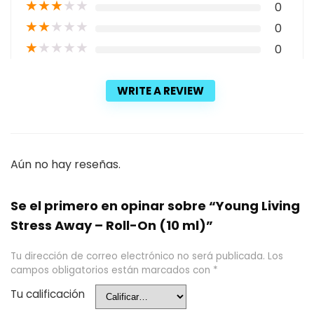
★
★
★
★
★
0
★
★
★
★
★
0
★
★
★
★
★
0
WRITE A REVIEW
Aún no hay reseñas.
Se el primero en opinar sobre “Young Living
Stress Away – Roll-On (10 ml)”
Tu dirección de correo electrónico no será publicada.
Los
campos obligatorios están marcados con
*
Tu calificación