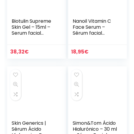
Biotulin Supreme
Nanoil Vitamin C
Skin Gel – 15ml –
Face Serum –
Serum facial
Sérum facial
antiarrugas para
aclarador,
mujer y hombre –
iluminador y
Ácido Hialuronico –
antienvejecimient
38,32
€
18,95
€
Ingredientes…
o con vitamina C
Skin Generics |
Simon&Tom Ácido
Sérum Ácido
Hialurónico – 30 ml