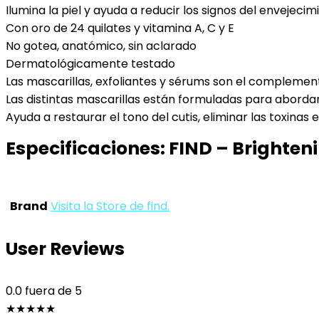
Ilumina la piel y ayuda a reducir los signos del envejecim
Con oro de 24 quilates y vitamina A, C y E
No gotea, anatómico, sin aclarado
Dermatológicamente testado
Las mascarillas, exfoliantes y sérums son el complement
Las distintas mascarillas están formuladas para abordar
Ayuda a restaurar el tono del cutis, eliminar las toxinas e 
Especificaciones:
FIND – Brighteni
Brand
Visita la Store de find.
User Reviews
0.0
fuera de 5
★
★
★
★
★