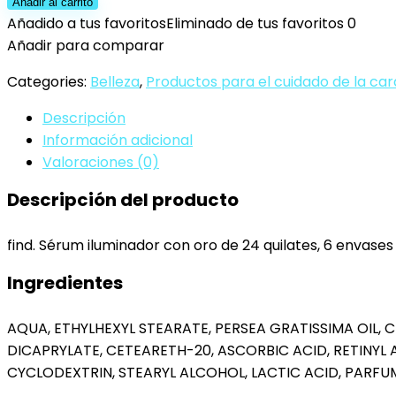
-
Añadir al carrito
Brightening
Añadido a tus favoritos
Eliminado de tus favoritos
0
serum
Añadir para comparar
with
Categories:
Belleza
,
Productos para el cuidado de la car
24K
gold
Descripción
-
Información adicional
6
Valoraciones (0)
Pockets
Descripción del producto
15
ml
cantidad
find. Sérum iluminador con oro de 24 quilates, 6 envases 
Ingredientes
AQUA, ETHYLHEXYL STEARATE, PERSEA GRATISSIMA OIL, 
DICAPRYLATE, CETEARETH-20, ASCORBIC ACID, RETINYL 
CYCLODEXTRIN, STEARYL ALCOHOL, LACTIC ACID, PARF