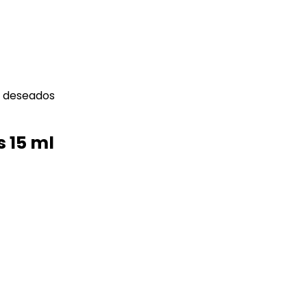
s deseados
 15 ml