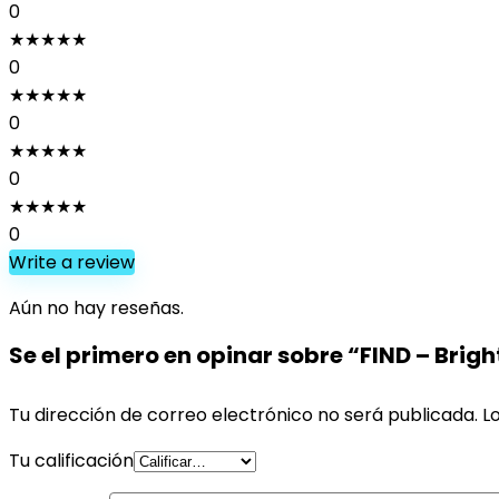
0
★
★
★
★
★
0
★
★
★
★
★
0
★
★
★
★
★
0
★
★
★
★
★
0
Write a review
Aún no hay reseñas.
Se el primero en opinar sobre “FIND – Brig
Tu dirección de correo electrónico no será publicada.
L
Tu calificación