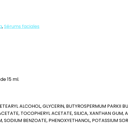
a
,
Sérums faciales
de 15 ml.
CETEARYL ALCOHOL, GLYCERIN, BUTYROSPERMUM PARKII BU
ACETATE, TOCOPHERYL ACETATE, SILICA, XANTHAN GUM, 
UM, SODIUM BENZOATE, PHENOXYETHANOL, POTASSIUM SO