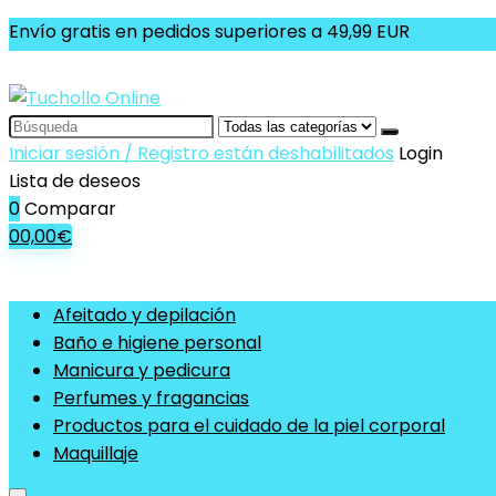
Envío gratis en pedidos superiores a 49,99 EUR
Search
for:
Iniciar sesión / Registro están deshabilitados
Login
Lista de deseos
0
Comparar
0
0,00
€
Afeitado y depilación
Baño e higiene personal
Manicura y pedicura
Perfumes y fragancias
Productos para el cuidado de la piel corporal
Maquillaje