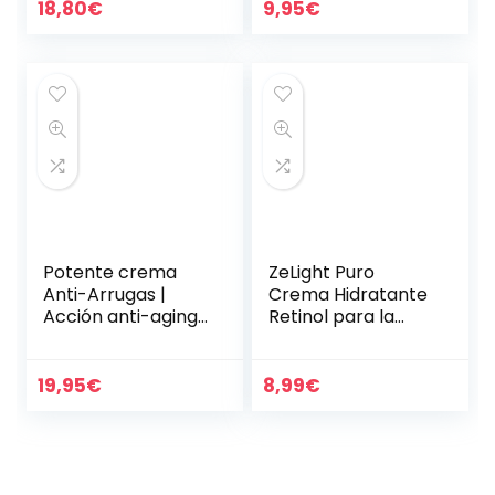
Células Madres de
18,80
€
9,95
€
Argán – Anti…
Potente crema
ZeLight Puro
Anti-Arrugas |
Crema Hidratante
Acción anti-aging,
Retinol para la
lifting e hidratante
Cara con Ácido
| Tratamiento con
Hialurónico,Vitamin
Ácido Hialurónico y
a A- Crema Facial
19,95
€
8,99
€
Colágeno…
Mujer Hidratante
de…