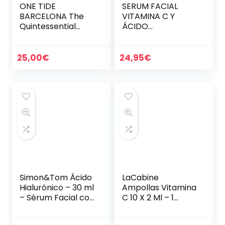
ONE TIDE
SERUM FACIAL
BARCELONA The
VITAMINA C Y
Quintessential
ÁCIDO
Blend – Booster
HIALURÓNICO –
botánico, vegano,
Mejor Serum
natural y inclusivo
Antiedad Mejorada
25,00
€
24,95
€
de género para
con Vitaminas A, E
cuidado…
– Serum
Antimanchas y…
Simon&Tom Ácido
LaCabine
Hialurónico – 30 ml
Ampollas Vitamina
– Sérum Facial con
C 10 X 2 Ml – 1
Ácido Hialurónico y
Unidad
Vitamina C –