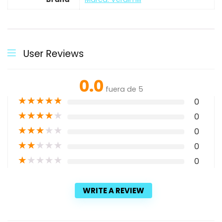
User Reviews
0.0
fuera de 5
★
★
★
★
★
0
★
★
★
★
★
0
★
★
★
★
★
0
★
★
★
★
★
0
★
★
★
★
★
0
WRITE A REVIEW