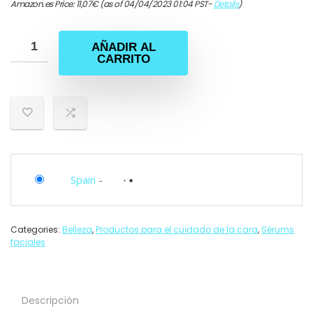
Amazon.es Price:
11,07
€
(as of 04/04/2023 01:04 PST-
Details
)
AÑADIR AL
CARRITO
Spain
-
Categories:
Belleza
,
Productos para el cuidado de la cara
,
Sérums
faciales
Descripción