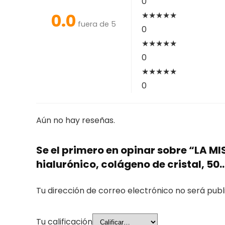
0
0.0
★
★
★
★
★
fuera de 5
0
★
★
★
★
★
0
★
★
★
★
★
0
Aún no hay reseñas.
Se el primero en opinar sobre “LA M
hialurónico, colágeno de cristal, 50
Tu dirección de correo electrónico no será publ
Tu calificación