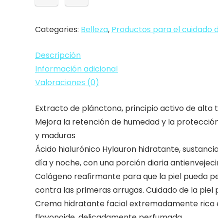
antiarrugas
de
Categories:
Belleza
,
Productos para el cuidado d
DNA,
24
Descripción
horas,
Información adicional
extracto
Valoraciones (0)
de
planctón,
Extracto de plánctona, principio activo de alta 
ácido
Mejora la retención de humedad y la protección 
hialurónico,
y maduras
colágeno
Ácido hialurónico Hylauron hidratante, sustanc
de
día y noche, con una porción diaria antienvejec
cristal,
Colágeno reafirmante para que la piel pueda pe
50…
contra las primeras arrugas. Cuidado de la piel 
cantidad
Crema hidratante facial extremadamente rica en 
flavonoide, delicadamente perfumada.