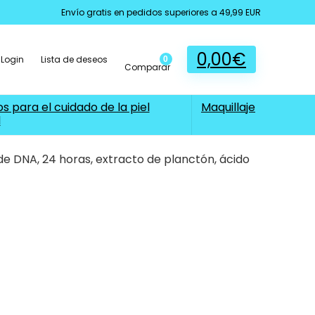
Envío gratis en pedidos superiores a 49,99 EUR
0,00
€
Login
Lista de deseos
0
Comparar
s para el cuidado de la piel
Maquillaje
l
de DNA, 24 horas, extracto de planctón, ácido