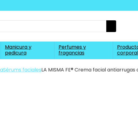
Manicura y
Perfumes y
Producto
pedicura
fragancias
corpora
ra
Sérums faciales
LA MISMA FE® Crema facial antiarrugas 