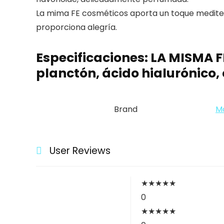
La mima FE cosméticos aporta un toque mediterrá
proporciona alegría.
Especificaciones:
LA MISMA F
planctón, ácido hialurónico, 
Brand
M
User Reviews
★
★
★
★
★
0
★
★
★
★
★