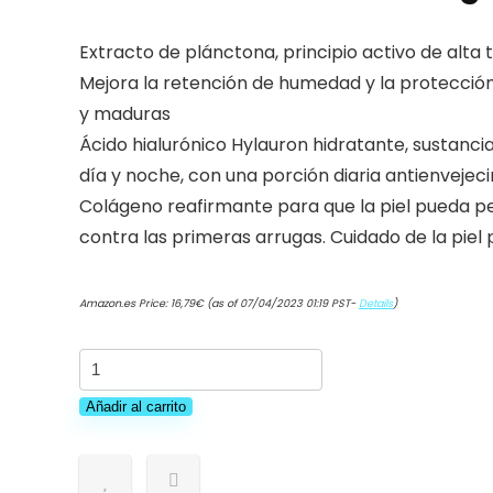
Extracto de plánctona, principio activo de alta 
Mejora la retención de humedad y la protección 
y maduras
Ácido hialurónico Hylauron hidratante, sustanc
día y noche, con una porción diaria antienvejec
Colágeno reafirmante para que la piel pueda pe
contra las primeras arrugas. Cuidado de la piel 
Amazon.es Price:
16,79
€
(as of 07/04/2023 01:19 PST-
Details
)
LA
MISMA
Añadir al carrito
FE®
Crema
facial