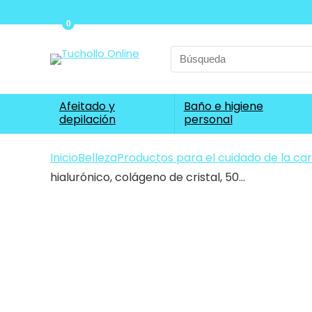
0
Search
for:
Afeitado y
Baño e higiene
depilación
personal
Inicio
Belleza
Productos para el cuidado de la ca
hialurónico, colágeno de cristal, 50…