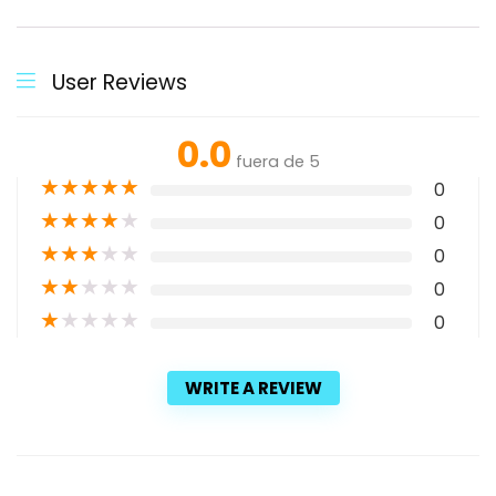
User Reviews
0.0
fuera de 5
★
★
★
★
★
0
★
★
★
★
★
0
★
★
★
★
★
0
★
★
★
★
★
0
★
★
★
★
★
0
WRITE A REVIEW