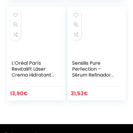
de…
L’Oréal París
Sensilis Pure
Revitalift Láser
Perfection –
Crema Hidratante
Sérum Refinador
SPF25 Cuidado
Antiedad – 30 ml
Anti-Edad Triple
Eficacia, con Pro-
13,90
€
31,53
€
Retinol, Ácido…