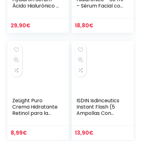
Ácido Hialurónico –
– Sérum Facial con
30 ml – Formato
Ácido Hialurónico y
Booster – Poder
Vitamina C –
Antiarrugas –
Células Madres de
29,90
€
18,80
€
Tratamiento
Argán – Anti…
Antiedad…
ZeLight Puro
ISDIN Isdinceutics
Crema Hidratante
Instant Flash (5
Retinol para la
Ampollas Con
Cara con Ácido
Efecto De Lifting)
Hialurónico,Vitamin
a A- Crema Facial
8,99
€
13,90
€
Mujer Hidratante