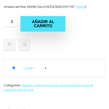
Amazon.es Price:
59,66
€
(as of 03/04/2023 01:57 PST-
Details
)
AÑADIR AL
CARRITO
Spain
-
Categories:
Belleza
,
Cremas para los ojos
,
Productos para el
cuidado de los ojos