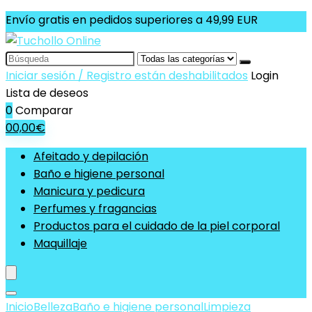
Envío gratis en pedidos superiores a 49,99 EUR
Search
for:
Iniciar sesión / Registro están deshabilitados
Login
Lista de deseos
0
Comparar
0
0,00
€
Afeitado y depilación
Baño e higiene personal
Manicura y pedicura
Perfumes y fragancias
Productos para el cuidado de la piel corporal
Maquillaje
Inicio
Belleza
Baño e higiene personal
Limpieza