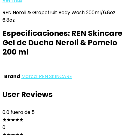
Ver más
REN Neroli & Grapefruit Body Wash 200ml/6.8oz
6.8oz
Especificaciones:
REN Skincare
Gel de Ducha Neroli & Pomelo
200 ml
Brand
Marca: REN SKINCARE
User Reviews
0.0
fuera de 5
★
★
★
★
★
0
★
★
★
★
★