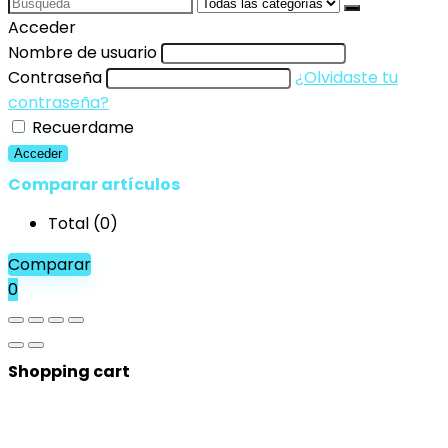
Search
for:
Acceder
Nombre de usuario
Contraseña
¿Olvidaste tu
contraseña?
Recuerdame
Acceder
Comparar artículos
Total (
0
)
Comparar
0
Shopping cart