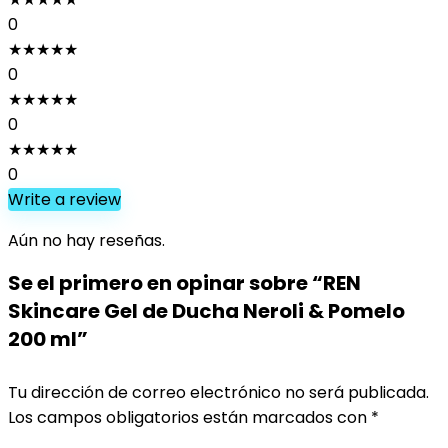
0
★
★
★
★
★
0
★
★
★
★
★
0
★
★
★
★
★
0
Write a review
Aún no hay reseñas.
Se el primero en opinar sobre “REN
Skincare Gel de Ducha Neroli & Pomelo
200 ml”
Tu dirección de correo electrónico no será publicada.
Los campos obligatorios están marcados con
*