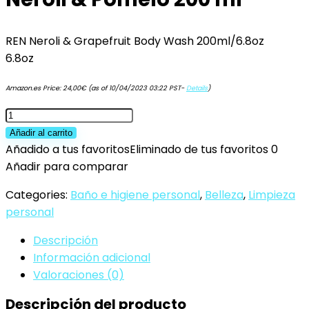
REN Neroli & Grapefruit Body Wash 200ml/6.8oz
6.8oz
Amazon.es Price:
24,00
€
(as of 10/04/2023 03:22 PST-
Details
)
REN
Skincare
Añadir al carrito
Gel
Añadido a tus favoritos
Eliminado de tus favoritos
0
de
Añadir para comparar
Ducha
Categories:
Baño e higiene personal
,
Belleza
,
Limpieza
Neroli
personal
&
Pomelo
Descripción
200
Información adicional
ml
Valoraciones (0)
cantidad
Descripción del producto