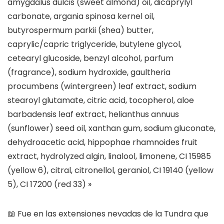
amygdalus dulcis (sweet almond) oil, dicaprylyl
carbonate, argania spinosa kernel oil,
butyrospermum parkii (shea) butter,
caprylic/capric triglyceride, butylene glycol,
cetearyl glucoside, benzyl alcohol, parfum
(fragrance), sodium hydroxide, gaultheria
procumbens (wintergreen) leaf extract, sodium
stearoyl glutamate, citric acid, tocopherol, aloe
barbadensis leaf extract, helianthus annuus
(sunflower) seed oil, xanthan gum, sodium gluconate,
dehydroacetic acid, hippophae rhamnoides fruit
extract, hydrolyzed algin, linalool, limonene, CI 15985
(yellow 6), citral, citronellol, geraniol, CI 19140 (yellow
5), CI 17200 (red 33) »
📖 Fue en las extensiones nevadas de la Tundra que