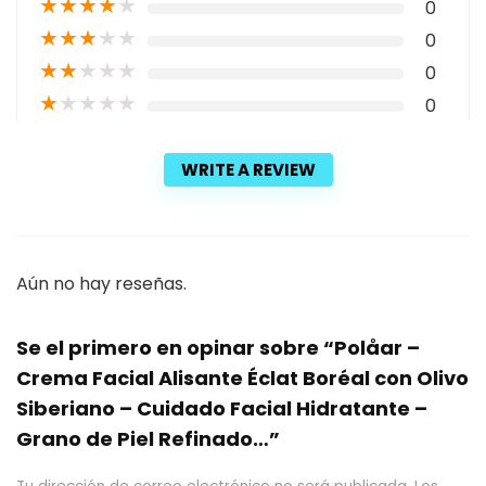
★
★
★
★
★
0
★
★
★
★
★
0
★
★
★
★
★
0
★
★
★
★
★
0
WRITE A REVIEW
Aún no hay reseñas.
Se el primero en opinar sobre “Polåar –
Crema Facial Alisante Éclat Boréal con Olivo
Siberiano – Cuidado Facial Hidratante –
Grano de Piel Refinado…”