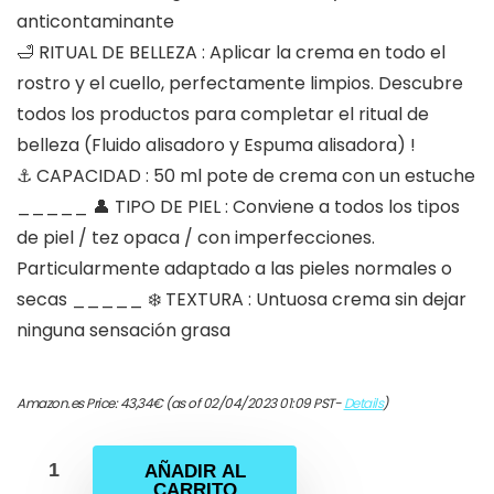
anticontaminante
🛁 RITUAL DE BELLEZA : Aplicar la crema en todo el
rostro y el cuello, perfectamente limpios. Descubre
todos los productos para completar el ritual de
belleza (Fluido alisadoro y Espuma alisadora) !
⚓️ CAPACIDAD : 50 ml pote de crema con un estuche
_____ 👤 TIPO DE PIEL : Conviene a todos los tipos
de piel / tez opaca / con imperfecciones.
Particularmente adaptado a las pieles normales o
secas _____ ❄️ TEXTURA : Untuosa crema sin dejar
ninguna sensación grasa
Amazon.es Price:
43,34
€
(as of 02/04/2023 01:09 PST-
Details
)
AÑADIR AL
CARRITO