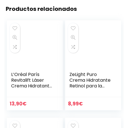
Productos relacionados
L’Oréal París
ZeLight Puro
Revitalift Láser
Crema Hidratante
Crema Hidratante
Retinol para la
SPF25 Cuidado
Cara con Ácido
Anti-Edad Triple
Hialurónico,Vitamin
Eficacia, con Pro-
a A- Crema Facial
13,90
€
8,99
€
Retinol, Ácido…
Mujer Hidratante
de…