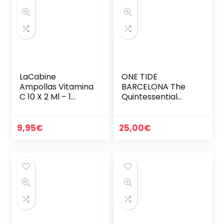
LaCabine
ONE TIDE
Ampollas Vitamina
BARCELONA The
C 10 X 2 Ml – 1
Quintessential
Unidad
Blend – Booster
botánico, vegano,
natural y inclusivo
9,95
€
25,00
€
de género para
cuidado…