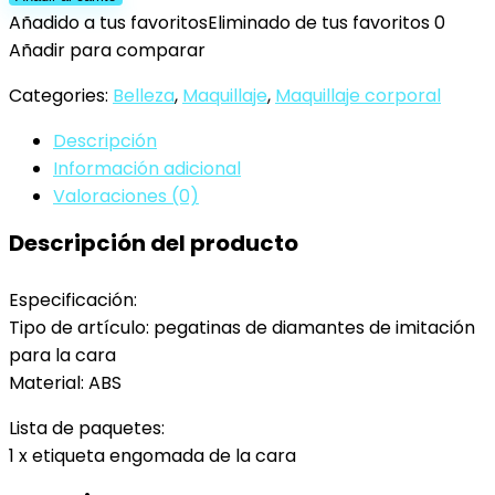
De
Añadido a tus favoritos
Eliminado de tus favoritos
0
Diamantes
Añadir para comparar
De
Categories:
Belleza
,
Maquillaje
,
Maquillaje corporal
Imitación
Para
Descripción
La
Información adicional
Cara,
Valoraciones (0)
Pegatinas
Descripción del producto
Autoadhesivas
Para
Joyas
Especificación:
De
Tipo de artículo: pegatinas de diamantes de imitación
Bricolaje,
para la cara
Pegatinas…
Material: ABS
cantidad
Lista de paquetes:
1 x etiqueta engomada de la cara