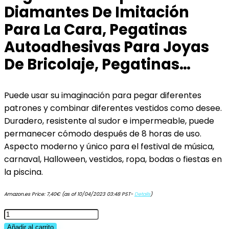
Diamantes De Imitación
Para La Cara, Pegatinas
Autoadhesivas Para Joyas
De Bricolaje, Pegatinas…
Puede usar su imaginación para pegar diferentes
patrones y combinar diferentes vestidos como desee.
Duradero, resistente al sudor e impermeable, puede
permanecer cómodo después de 8 horas de uso.
Aspecto moderno y único para el festival de música,
carnaval, Halloween, vestidos, ropa, bodas o fiestas en
la piscina.
Amazon.es Price:
7,40
€
(as of 10/04/2023 03:48 PST-
Details
)
Pegatinas
Temporales
Añadir al carrito