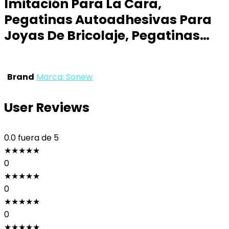
Imitación Para La Cara,
Pegatinas Autoadhesivas Para
Joyas De Bricolaje, Pegatinas…
Brand
Marca: Sonew
User Reviews
0.0
fuera de 5
★
★
★
★
★
0
★
★
★
★
★
0
★
★
★
★
★
0
★
★
★
★
★