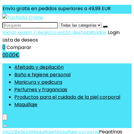
Envío gratis en pedidos superiores a 49,99 EUR
Search
for:
Iniciar sesión / Registro están deshabilitados
Login
Lista de deseos
0
Comparar
0
0,00
€
Afeitado y depilación
Baño e higiene personal
Manicura y pedicura
Perfumes y fragancias
Productos para el cuidado de la piel corporal
Maquillaje
Inicio
Belleza
Maquillaje
Maquillaje corporal
Pegatinas