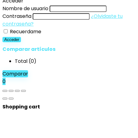
for:
Acceder
Nombre de usuario
Contraseña
¿Olvidaste tu
contraseña?
Recuerdame
Acceder
Comparar artículos
Total (
0
)
Comparar
0
Shopping cart