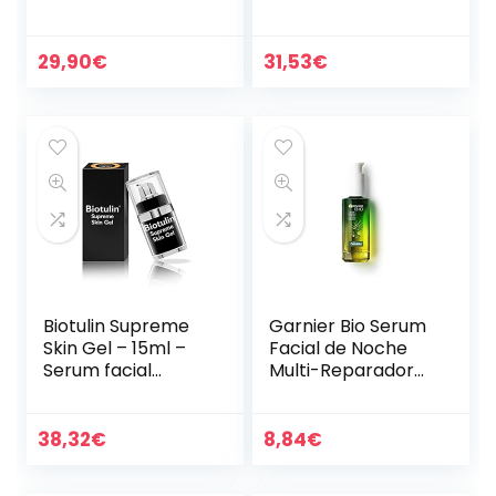
30 ml – Formato
Antiedad – 30 ml
Booster – Poder
Antiarrugas –
29,90
€
31,53
€
Tratamiento
Antiedad…
Biotulin Supreme
Garnier Bio Serum
Skin Gel – 15ml –
Facial de Noche
Serum facial
Multi-Reparador
antiarrugas para
con Aceite
mujer y hombre –
Esencial de
Ácido Hialuronico –
Semillas de
38,32
€
8,84
€
Ingredientes…
Cannabis Sativa
Ecológico y…