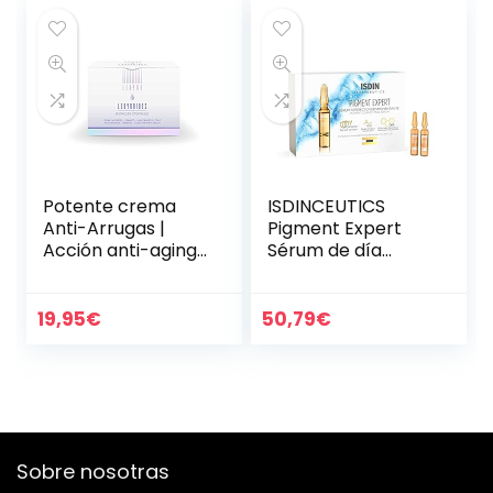
Potente crema
ISDINCEUTICS
Anti-Arrugas |
Pigment Expert
Acción anti-aging,
Sérum de día
lifting e hidratante
Corrector
| Tratamiento con
Despigmentante
Ácido Hialurónico y
con Acción
19,95
€
50,79
€
Colágeno…
Antimanchas
Sobre nosotras