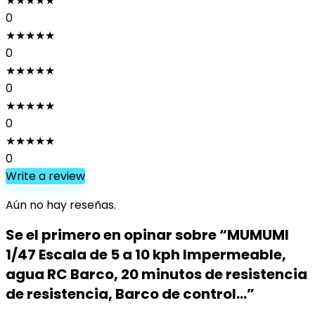
★
★
★
★
★
0
★
★
★
★
★
0
★
★
★
★
★
0
★
★
★
★
★
0
★
★
★
★
★
0
Write a review
Aún no hay reseñas.
Se el primero en opinar sobre “MUMUMI
1/47 Escala de 5 a 10 kph Impermeable,
agua RC Barco, 20 minutos de resistencia
de resistencia, Barco de control…”