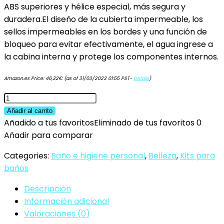
ABS superiores y hélice especial, más segura y
duradera.El diseño de la cubierta impermeable, los
sellos impermeables en los bordes y una función de
bloqueo para evitar efectivamente, el agua ingrese a
la cabina interna y protege los componentes internos.
Amazon.es Price:
46,32
€
(as of 31/03/2023 01:55 PST-
Details
)
MUMUMI
1/47
Añadir al carrito
Escala
Añadido a tus favoritos
Eliminado de tus favoritos
0
de
Añadir para comparar
5
Categories:
Baño e higiene personal
,
Belleza
,
Kits para
a
baños
10
kph
Descripción
Impermeable,
Información adicional
agua
Valoraciones (0)
RC