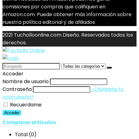
comisiones por compras que califiquen en
Amazon.com. Puede obtener más información sobre
nuestra política editorial y de afiliados
2021 Tucholloonline.com Diseño. Reservados todos los
derechos.
Search
for:
Acceder
Nombre de usuario
Contraseña
¿Olvidaste tu
contraseña?
Recuerdame
Acceder
Comparar artículos
Total (
0
)