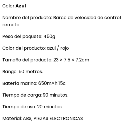
Color:
Azul
Barco,
20
Nombre del producto: Barco de velocidad de control
minutos
remoto
de
resistencia
Peso del paquete: 450g
de
Color del producto: azul / rojo
resistencia,
Barco
Tamaño del producto: 23 × 7.5 × 7.2cm
de
control…
Rango: 50 metros.
cantidad
Batería marina: 650mAh 15c
Tiempo de carga: 90 minutos.
Tiempo de uso: 20 minutos.
Material: ABS, PIEZAS ELECTRONICAS