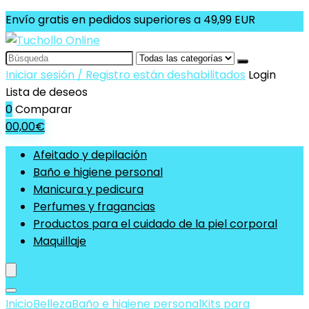
Envío gratis en pedidos superiores a 49,99 EUR
Search
for:
Iniciar sesión / Registro están deshabilitados
Login
Lista de deseos
0
Comparar
0
0,00
€
Afeitado y depilación
Baño e higiene personal
Manicura y pedicura
Perfumes y fragancias
Productos para el cuidado de la piel corporal
Maquillaje
Inicio
Belleza
Baño e higiene personal
Kits para