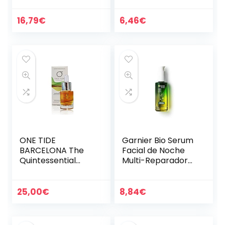
extracto de
Vera y Ácido
planctón, ácido
Hialurónico, para
16,79
€
6,46
€
hialurónico,
Todo Tipo de
colágeno de
Pieles, Incluso…
cristal, 50…
ONE TIDE
Garnier Bio Serum
BARCELONA The
Facial de Noche
Quintessential
Multi-Reparador
Blend – Booster
con Aceite
botánico, vegano,
Esencial de
natural y inclusivo
Semillas de
25,00
€
8,84
€
de género para
Cannabis Sativa
cuidado…
Ecológico y…