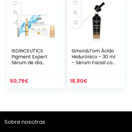
ISDINCEUTICS
Simon&Tom Ácido
Pigment Expert
Hialurónico – 30 ml
Sérum de día
– Sérum Facial con
Corrector
Ácido Hialurónico y
Despigmentante
Vitamina C –
con Acción
Células Madres de
50,79
€
18,80
€
Antimanchas
Argán – Anti…
Sobre nosotras