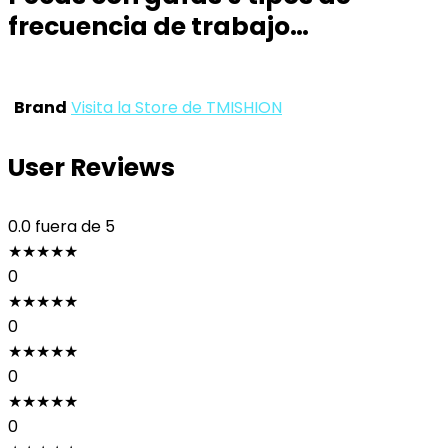
frecuencia de trabajo…
Brand
Visita la Store de TMISHION
User Reviews
0.0
fuera de 5
★
★
★
★
★
0
★
★
★
★
★
0
★
★
★
★
★
0
★
★
★
★
★
0