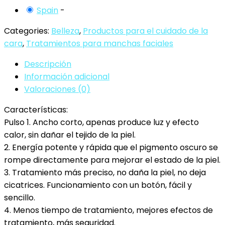
lunares,
Spain
-
Eliminar
tatuajes
Categories:
Belleza
,
Productos para el cuidado de la
cicatriz
cara
,
Tratamientos para manchas faciales
Mole
Descripción
Pecas
Información adicional
con
Valoraciones (0)
gafas
9
Características:
tipos
Pulso 1. Ancho corto, apenas produce luz y efecto
de
calor, sin dañar el tejido de la piel.
frecuencia
2. Energía potente y rápida que el pigmento oscuro se
de
rompe directamente para mejorar el estado de la piel.
trabajo…
3. Tratamiento más preciso, no daña la piel, no deja
cantidad
cicatrices. Funcionamiento con un botón, fácil y
sencillo.
4. Menos tiempo de tratamiento, mejores efectos de
tratamiento, más seguridad.