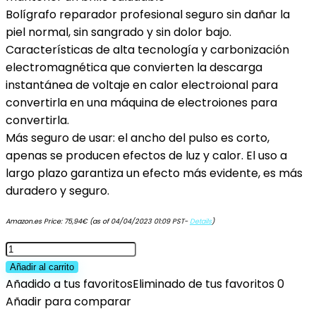
Bolígrafo reparador profesional seguro sin dañar la
piel normal, sin sangrado y sin dolor bajo.
Características de alta tecnología y carbonización
electromagnética que convierten la descarga
instantánea de voltaje en calor electroional para
convertirla en una máquina de electroiones para
convertirla.
Más seguro de usar: el ancho del pulso es corto,
apenas se producen efectos de luz y calor. El uso a
largo plazo garantiza un efecto más evidente, es más
duradero y seguro.
Amazon.es Price:
75,94
€
(as of 04/04/2023 01:09 PST-
Details
)
Máquina
para
Añadir al carrito
eliminar
Añadido a tus favoritos
Eliminado de tus favoritos
0
manchas
Añadir para comparar