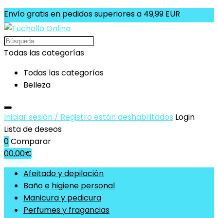
Envío gratis en pedidos superiores a 49,99 EUR
Search
for:
Todas las categorías
Todas las categorías
Belleza
Iniciar sesión / Registro están deshabilitados
Login
Lista de deseos
0
Comparar
0
0,00
€
Afeitado y depilación
Baño e higiene personal
Manicura y pedicura
Perfumes y fragancias