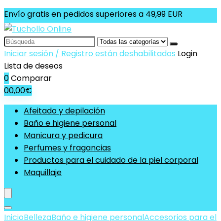
Envío gratis en pedidos superiores a 49,99 EUR
Search
for:
Iniciar sesión / Registro están deshabilitados
Login
Lista de deseos
0
Comparar
0
0,00
€
Afeitado y depilación
Baño e higiene personal
Manicura y pedicura
Perfumes y fragancias
Productos para el cuidado de la piel corporal
Maquillaje
Inicio
Belleza
Baño e higiene personal
Accesorios para el