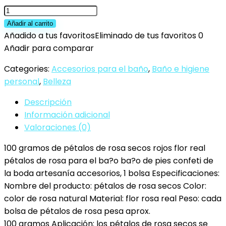
LEBQ
100
Añadir al carrito
Gramos
Añadido a tus favoritos
Eliminado de tus favoritos
0
de
Añadir para comparar
Pétalos
Categories:
Accesorios para el baño
,
Baño e higiene
de
personal
,
Belleza
Rosa
Secos
Descripción
Pétalos
Información adicional
de
Valoraciones (0)
Flor
100 gramos de pétalos de rosa secos rojos flor real
Real
pétalos de rosa para el ba?o ba?o de pies confeti de
para
la boda artesanía accesorios, 1 bolsa Especificaciones:
Baño
Nombre del producto: pétalos de rosa secos Color:
Pies
color de rosa natural Material: flor rosa real Peso: cada
Boda
bolsa de pétalos de rosa pesa aprox.
Confeti
100 gramos Aplicación: los pétalos de rosa secos se
Accesorios