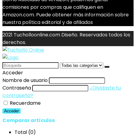
comisiones por compras que califiquen en
Amazon.com. Puede obtener más información sobre
nuestra política editorial y de afiliados
2021 Tucholloonline.com Diseño. Reservados todos los
derechos.
Search
for:
Acceder
Nombre de usuario
Contraseña
¿Olvidaste tu
contraseña?
Recuerdame
Acceder
Comparar artículos
Total (
0
)