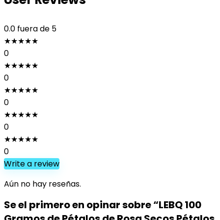
0.0
fuera de 5
★
★
★
★
★
0
★
★
★
★
★
0
★
★
★
★
★
0
★
★
★
★
★
0
★
★
★
★
★
0
Write a review
Aún no hay reseñas.
Se el primero en opinar sobre “LEBQ 100
Gramos de Pétalos de Rosa Secos Pétalos