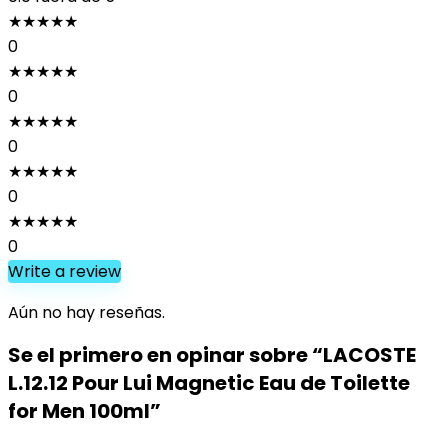
★
★
★
★
★
0
★
★
★
★
★
0
★
★
★
★
★
0
★
★
★
★
★
0
★
★
★
★
★
0
Write a review
Aún no hay reseñas.
Se el primero en opinar sobre “LACOSTE
L.12.12 Pour Lui Magnetic Eau de Toilette
for Men 100ml”