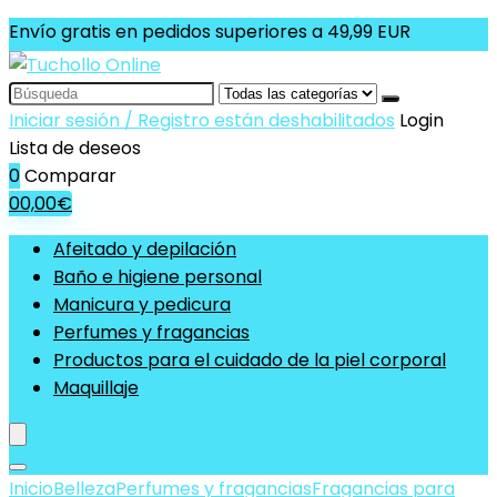
Envío gratis en pedidos superiores a 49,99 EUR
Search
for:
Iniciar sesión / Registro están deshabilitados
Login
Lista de deseos
0
Comparar
0
0,00
€
Afeitado y depilación
Baño e higiene personal
Manicura y pedicura
Perfumes y fragancias
Productos para el cuidado de la piel corporal
Maquillaje
Inicio
Belleza
Perfumes y fragancias
Fragancias para