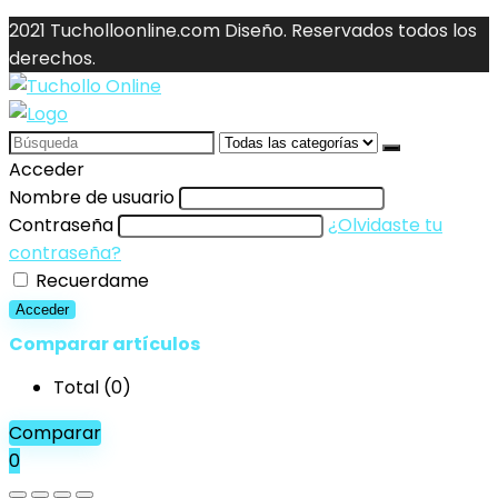
2021 Tucholloonline.com Diseño. Reservados todos los
derechos.
Search
for:
Acceder
Nombre de usuario
Contraseña
¿Olvidaste tu
contraseña?
Recuerdame
Acceder
Comparar artículos
Total (
0
)
Comparar
0