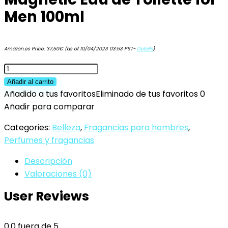
Men 100ml
Amazon.es Price:
37,50
€
(as of 10/04/2023 03:53 PST-
Details
)
LACOSTE
L.12.12
Añadir al carrito
Pour
Añadido a tus favoritos
Eliminado de tus favoritos
0
Lui
Añadir para comparar
Magnetic
Categories:
Belleza
,
Fragancias para hombres
,
Eau
Perfumes y fragancias
de
Toilette
Descripción
for
Valoraciones (0)
Men
User Reviews
100ml
cantidad
0.0
fuera de 5