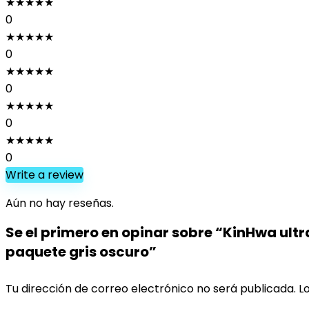
★
★
★
★
★
0
★
★
★
★
★
0
★
★
★
★
★
0
★
★
★
★
★
0
★
★
★
★
★
0
Write a review
Aún no hay reseñas.
Se el primero en opinar sobre “KinHwa ult
paquete gris oscuro”
Tu dirección de correo electrónico no será publicada.
L