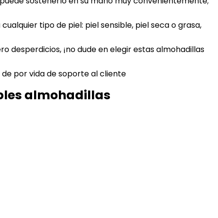
e puede sostenerlo en su mano muy convenientemente;
uier tipo de piel: piel sensible, piel seca o grasa,
ro desperdicios, ¡no dude en elegir estas almohadillas
e por vida de soporte al cliente
bles almohadillas