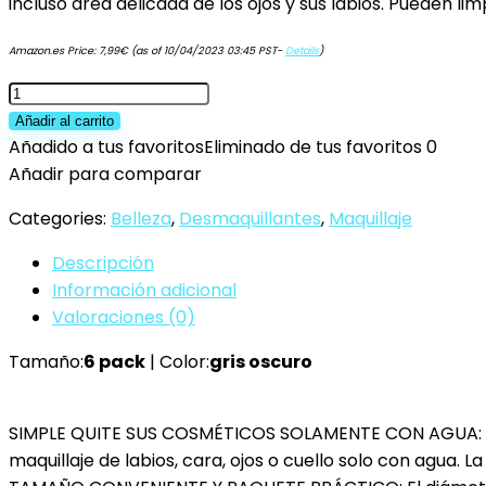
incluso área delicada de los ojos y sus labios. Pueden lim
Amazon.es Price:
7,99
€
(as of 10/04/2023 03:45 PST-
Details
)
KinHwa
ultra-
Añadir al carrito
suave
Añadido a tus favoritos
Eliminado de tus favoritos
0
discos
Añadir para comparar
de
Categories:
Belleza
,
Desmaquillantes
,
Maquillaje
microfibra
reutilizables
Descripción
almohadillas
Información adicional
desmaquillantes
Valoraciones (0)
lavables
Tamaño:
6 pack
| Color:
gris oscuro
6
paquete
gris
SIMPLE QUITE SUS COSMÉTICOS SOLAMENTE CON AGUA: Hecho
oscuro
maquillaje de labios, cara, ojos o cuello solo con agua.
cantidad