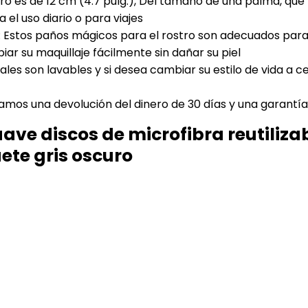
es de 12 cm (4.7 pulg.), Del tamaño de una palma, qu
 el uso diario o para viajes
os paños mágicos para el rostro son adecuados para cualq
piar su maquillaje fácilmente sin dañar su piel
es son lavables y si desea cambiar su estilo de vida a ce
 una devolución del dinero de 30 días y una garantía d
ave discos de microfibra reutiliza
ete gris oscuro