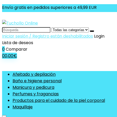
Envío gratis en pedidos superiores a 49,99 EUR
Search
for:
Iniciar sesión / Registro están deshabilitados
Login
Lista de deseos
0
Comparar
0
0,00
€
Afeitado y depilación
Baño e higiene personal
Manicura y pedicura
Perfumes y fragancias
Productos para el cuidado de la piel corporal
Maquillaje