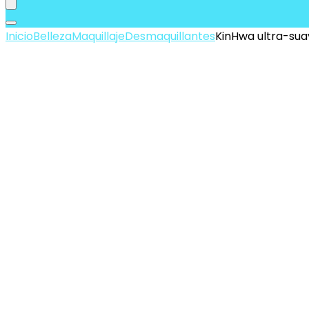
Inicio
Belleza
Maquillaje
Desmaquillantes
KinHwa ultra-suav