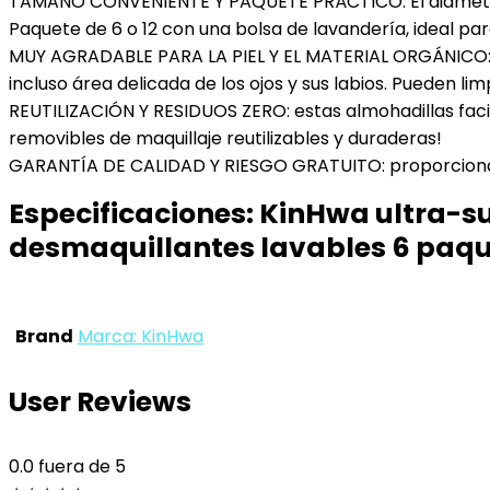
TAMAÑO CONVENIENTE Y PAQUETE PRÁCTICO: El diámetro 
Paquete de 6 o 12 con una bolsa de lavandería, ideal para
MUY AGRADABLE PARA LA PIEL Y EL MATERIAL ORGÁNICO: Est
incluso área delicada de los ojos y sus labios. Pueden lim
REUTILIZACIÓN Y RESIDUOS ZERO: estas almohadillas facial
removibles de maquillaje reutilizables y duraderas!
GARANTÍA DE CALIDAD Y RIESGO GRATUITO: proporcionamos
Especificaciones:
KinHwa ultra-su
desmaquillantes lavables 6 paqu
Brand
Marca: KinHwa
User Reviews
0.0
fuera de 5