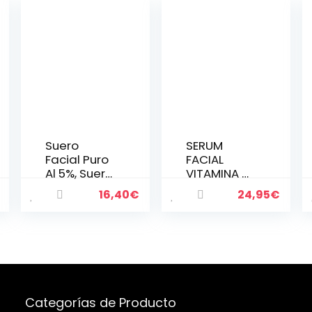
Suero
SERUM
Facial Puro
FACIAL
Al 5%, Suero
VITAMINA C
Facial con
Y ÁCIDO
16,40
€
24,95
€
Niacinamid
HIALURÓNIC
a, Vitamina
O – Mejor
e y ácido
Serum
Hialurónico,
Antiedad
Suero
Mejorada
Facial
con
Hidratante
Vitaminas
…
A, E – Serum
Categorías de Producto