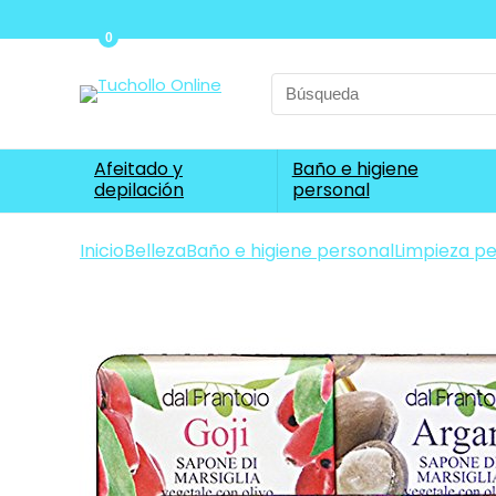
0
Search
for:
Afeitado y
Baño e higiene
depilación
personal
Inicio
Belleza
Baño e higiene personal
Limpieza pe