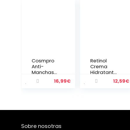
Cosmpro
Retinol
Anti-
Crema
Manchas
Hidratante
Serum
Facial con
16,99
€
12,59
€
Despigmen
Acido
tante
Hialuronico
Manchas
y Aloe Vera,
Facial, 45ml
Crema
manchas
Facial para
cara
Arrugas y
eliminación,
Manchas,
para el
Hidratante
Sobre nosotras