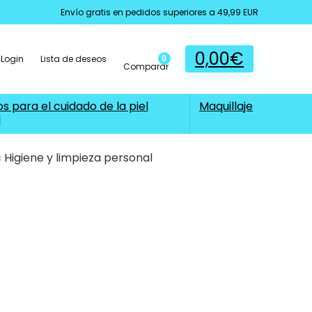
Envío gratis en pedidos superiores a 49,99 EUR
0,00
€
Login
Lista de deseos
0
Comparar
s para el cuidado de la piel
Maquillaje
l
 Higiene y limpieza personal