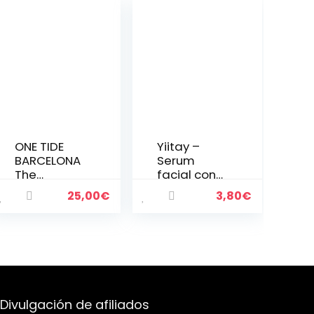
ONE TIDE
Yiitay –
BARCELONA
Serum
The
facial con
Quintessen
vitamina C,
25,00
€
3,80
€
tial Blend –
con suero
Booster
de ácido
botánico,
hialurónico,
vegano,
crema
natural y
hidratante,
inclusivo de
crema
género
blanquead
para
ora,
Divulgación de afiliados