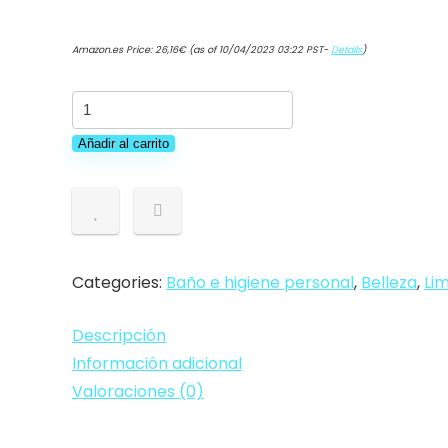
Amazon.es Price:
26,16
€
(as of 10/04/2023 03:22 PST-
Details
)
Juego
12 Dal
Añadir al carrito
frantoio
Jabón
perfumada
100 gr
Frac
Categories:
Baño e higiene personal
,
Belleza
,
Li
Higiene
y
Descripción
limpieza
Información adicional
personal
Valoraciones (0)
cantidad