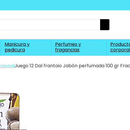
Manicura y
Perfumes y
Producto
pedicura
fragancias
corpora
rsonal
Juego 12 Dal frantoio Jabón perfumada 100 gr Frac