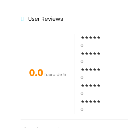
User Reviews
★
★
★
★
★
0
★
★
★
★
★
0
0.0
★
★
★
★
★
fuera de 5
0
★
★
★
★
★
0
★
★
★
★
★
0