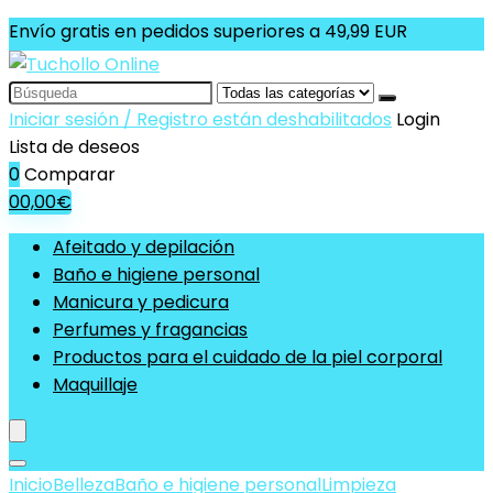
Envío gratis en pedidos superiores a 49,99 EUR
Search
for:
Iniciar sesión / Registro están deshabilitados
Login
Lista de deseos
0
Comparar
0
0,00
€
Afeitado y depilación
Baño e higiene personal
Manicura y pedicura
Perfumes y fragancias
Productos para el cuidado de la piel corporal
Maquillaje
Inicio
Belleza
Baño e higiene personal
Limpieza