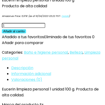
Eucerin limpieza personal 1 unidad 100 g
Producto de alta calidad
Amazon.es Price:
11,97
€
(as of 10/04/2023 03:22 PST-
Details
)
Eucerin
Limpieza
Añadir al carrito
Personal
Añadido a tus favoritos
Eliminado de tus favoritos
0
1
Añadir para comparar
Unidad
Categories:
Baño e higiene personal
,
Belleza
,
Limpieza
100
personal
G
cantidad
Descripción
Información adicional
Valoraciones (0)
Eucerin limpieza personal 1 unidad 100 g. Producto de
alta calidad.
Marca del producto Es