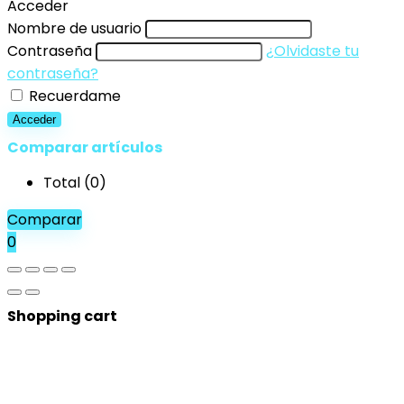
for:
Acceder
Nombre de usuario
Contraseña
¿Olvidaste tu
contraseña?
Recuerdame
Acceder
Comparar artículos
Total (
0
)
Comparar
0
Shopping cart