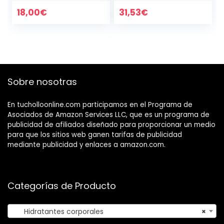
Concentrado
Hidratante que
18,00
€
31,53
€
Regenera y
Aumenta la…
Sobre nosotras
En tucholloonline.com participamos en el Programa de
Asociados de Amazon Services LLC, que es un programa de
publicidad de afiliados diseñado para proporcionar un medio
para que los sitios web ganen tarifas de publicidad
mediante publicidad y enlaces a amazon.com.
Categorías de Producto
Hidratantes corporales
×