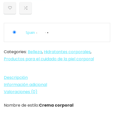
Honey
Drops
Crema
Hidratante
Spain
-
Corporal
con
Té
Categories:
Belleza
,
Hidratantes corporales
,
Verde
Productos para el cuidado de la piel corporal
y
Gotas
de
Descripción
Miel
Información adicional
Natural,
Valoraciones (0)
500
ml
Nombre de estilo:
Crema corporal
cantidad