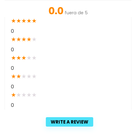
0.0
fuera de 5
★
★
★
★
★
0
★
★
★
★
★
0
★
★
★
★
★
0
★
★
★
★
★
0
★
★
★
★
★
0
WRITE A REVIEW