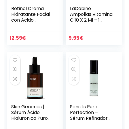
Retinol Crema
LaCabine
Hidratante Facial
Ampollas Vitamina
con Acido
C 10 X 2 Ml – 1
Hialuronico y Aloe
Unidad
Vera, Crema Facial
para Arrugas y
12,59
€
9,95
€
Manchas,
Hidratante…
Skin Generics |
Sensilis Pure
Sérum Ácido
Perfection –
Hialuronico Puro
Sérum Refinador
Orgánico | 30ml |
Antiedad – 30 ml