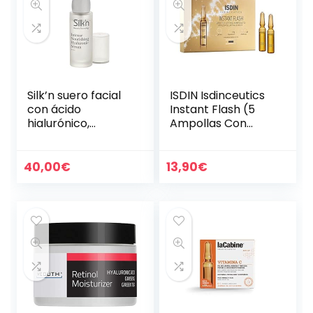
Silk’n suero facial
ISDIN Isdinceutics
con ácido
Instant Flash (5
hialurónico,
Ampollas Con
Dispensador de 30
Efecto De Lifting)
ml, SER1PEU001
40,00
€
13,90
€