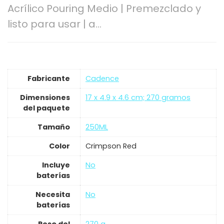
Acrílico Pouring Medio | Premezclado y
listo para usar | a…
Fabricante
‎Cadence
Dimensiones
‎17 x 4.9 x 4.6 cm; 270 gramos
del paquete
Tamaño
‎250ML
Color
‎Crimpson Red
Incluye
‎No
baterías
Necesita
‎No
baterías