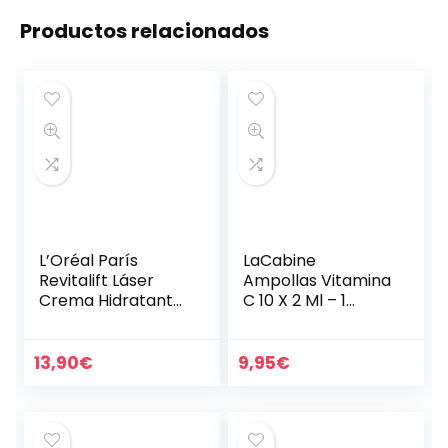
Productos relacionados
L’Oréal París
LaCabine
Revitalift Láser
Ampollas Vitamina
Crema Hidratante
C 10 X 2 Ml – 1
SPF25 Cuidado
Unidad
Anti-Edad Triple
Eficacia, con Pro-
13,90
€
9,95
€
Retinol, Ácido…