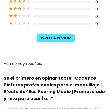
★
★
★
★
★
0
★
★
★
★
★
0
★
★
★
★
★
0
★
★
★
★
★
0
WRITE A REVIEW
Aún no hay reseñas.
Se el primero en opinar sobre “Cadence
Pinturas profesionales para el maquillaje |
Efecto Acrílico Pouring Medio | Premezclado
y listo para usar | a…”