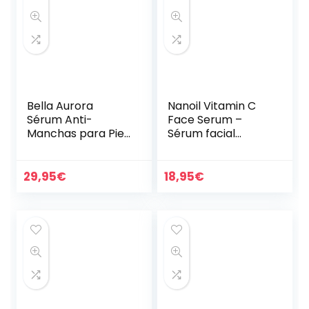
Bella Aurora
Nanoil Vitamin C
Sérum Anti-
Face Serum –
Manchas para Piel
Sérum facial
Grasa – Mixta, 30
aclarador,
ml | Tratamiento
iluminador y
Despigmentante |
antienvejecimient
29,95
€
18,95
€
Hidratante y Anti-
o con vitamina C
Edad…