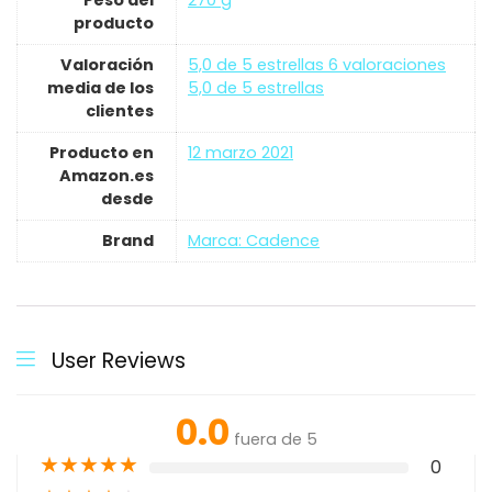
Peso del
‎270 g
producto
Valoración
5,0 de 5 estrellas 6 valoraciones
media de los
5,0 de 5 estrellas
clientes
Producto en
12 marzo 2021
Amazon.es
desde
Brand
Marca: Cadence
User Reviews
0.0
fuera de 5
★
★
★
★
★
0