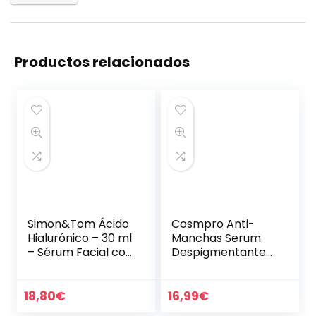
Productos relacionados
Simon&Tom Ácido
Cosmpro Anti-
Hialurónico – 30 ml
Manchas Serum
– Sérum Facial con
Despigmentante
Ácido Hialurónico y
Manchas Facial,
Vitamina C –
45ml manchas
Células Madres de
cara eliminación,
18,80
€
16,99
€
Argán – Anti…
para el Cuidado