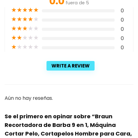
0.0
fuera de 5
★
★
★
★
★
0
★
★
★
★
★
0
★
★
★
★
★
0
★
★
★
★
★
0
★
★
★
★
★
0
WRITE A REVIEW
Aún no hay reseñas.
Se el primero en opinar sobre “Braun
Recortadora de Barba 9 en 1, Máquina
Cortar Pelo, Cortapelos Hombre para Cara,