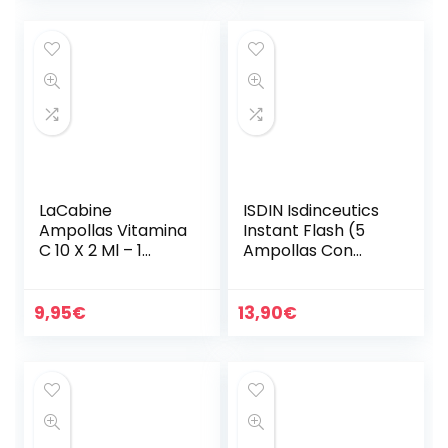
Facial de Día y…
LaCabine
ISDIN Isdinceutics
Ampollas Vitamina
Instant Flash (5
C 10 X 2 Ml – 1
Ampollas Con
Unidad
Efecto De Lifting)
9,95
€
13,90
€