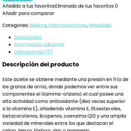
Waterproof
Añadido a tus favoritos
Eliminado de tus favoritos
0
100%
Añadir para comparar
Natural,
Categories:
Belleza
,
Desmaquillantes
,
Maquillaje
Oro.
Aceite
Descripción
de
Información adicional
TRIPLE
Valoraciones (0)
ACCIÓN:
Descripción del producto
Limpiadora,
Desmaquillante
e
Este aceite se obtiene mediante una presión en frío de
Hidratante…
los granos de arroz, donde podemos ver entre sus
cantidad
componentes el Gamma-orizanol, el cual posee una
alta actividad como antioxidante (diez veces superior
a la vitamina E), añadiendo vitamina E, fitoesteroles,
betacarotenos, licopenos, coenzima Q10 y una amplia
variedad de minerales entre los que destacan el
calcio, hierro, fósforo, zinc o magnesio.