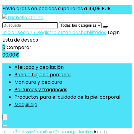
Envío gratis en pedidos superiores a 49,99 EUR
Search
for:
Iniciar sesión / Registro están deshabilitados
Login
Lista de deseos
0
Comparar
0
0,00
€
Afeitado y depilación
Baño e higiene personal
Manicura y pedicura
Perfumes y fragancias
Productos para el cuidado de la piel corporal
Maquillaje
Inicio
Belleza
Maquillaje
Desmaquillantes
Aceite