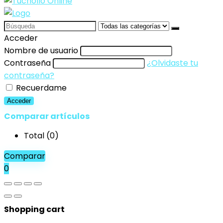
Search
for:
Acceder
Nombre de usuario
Contraseña
¿Olvidaste tu
contraseña?
Recuerdame
Acceder
Comparar artículos
Total (
0
)
Comparar
0
Shopping cart