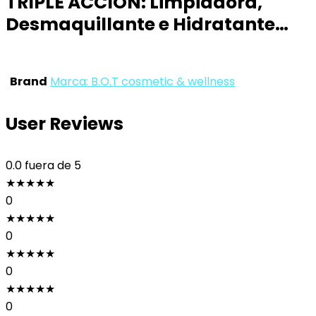
TRIPLE ACCIÓN: Limpiadora,
Desmaquillante e Hidratante…
Brand
Marca: B.O.T cosmetic & wellness
User Reviews
0.0
fuera de 5
★
★
★
★
★
0
★
★
★
★
★
0
★
★
★
★
★
0
★
★
★
★
★
0