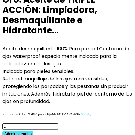
ACCIÓN: Limpiadora,
Desmaquillante e
Hidratante…
Aceite desmaquillante 100% Puro para el Contorno de
ojos waterproof especialmente indicado para la
delicada zona de los ojos.
Indicado para pieles sensibles.
Retira el maquillaje de los ojos más sensibles,
protegiendo los párpados y las pestañas sin producir
irritaciones. Además, hidrata la piel del contorno de los
ojos en profundidad.
Amazon.es Price:
16,99
€
(as of 10/04/2023 03:45 PST-
Details
)
Aceite
Desmaquillante
Añadir al carrito