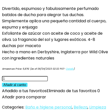
Divertido, espumoso y fabulosamente perfumado
batidos de ducha para alegrar tus duchas.
Simplemente aplica una pequeña cantidad al cuerpo,
espuma y enjuaga
Exfoliante de azúcar con aceite de coco y aceite de
oliva. La fragancia del sol y lugares exóticos. 4-8
duchas por maceta
Hecho a mano en Derbyshire, Inglaterra por Wild Olive
con ingredientes naturales
Amazon.es Price:
5,87
€
(as of 06/04/2023 02:32 PST-
Details
)
Wild
Olive
Añadir al carrito
Batido
Añadido a tus favoritos
Eliminado de tus favoritos
0
de
Añadir para comparar
ducha
Categories:
Baño e higiene personal
,
Belleza
,
Limpieza
de