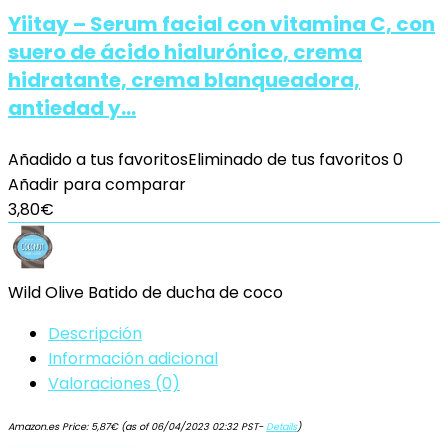
Yiitay – Serum facial con vitamina C, con
suero de ácido hialurónico, crema
hidratante, crema blanqueadora,
antiedad y…
Añadido a tus favoritos
Eliminado de tus favoritos
0
Añadir para comparar
3,80
€
Wild Olive Batido de ducha de coco
Descripción
Información adicional
Valoraciones (0)
Amazon.es Price:
5,87
€
(as of 06/04/2023 02:32 PST-
Details
)