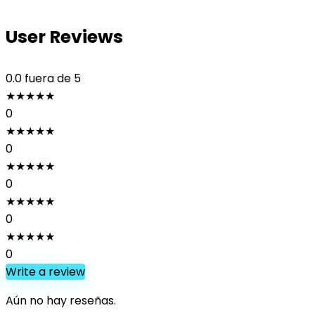
User Reviews
0.0
fuera de 5
★
★
★
★
★
0
★
★
★
★
★
0
★
★
★
★
★
0
★
★
★
★
★
0
★
★
★
★
★
0
Write a review
Aún no hay reseñas.