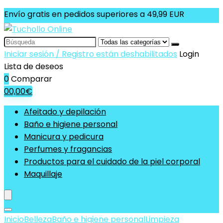
Envío gratis en pedidos superiores a 49,99 EUR
Search
for:
Iniciar sesión / Registro están deshabilitados
Login
Lista de deseos
0
Comparar
0
0,00
€
Afeitado y depilación
Baño e higiene personal
Manicura y pedicura
Perfumes y fragancias
Productos para el cuidado de la piel corporal
Maquillaje
Inicio
Belleza
Baño e higiene personal
Limpieza