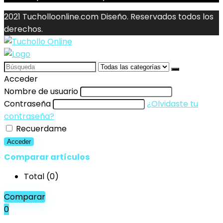
2021 Tucholloonline.com Diseño. Reservados todos los
derechos.
Search
for:
Acceder
Nombre de usuario
Contraseña
¿Olvidaste tu
contraseña?
Recuerdame
Acceder
Comparar artículos
Total (
0
)
Comparar
0