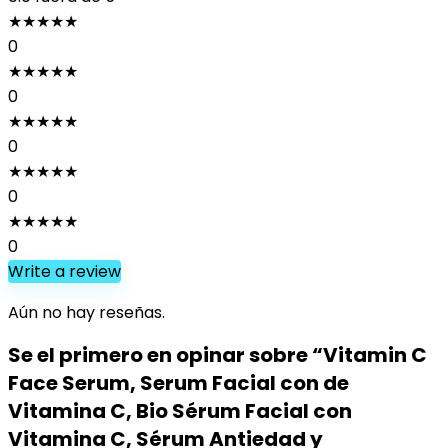
★
★
★
★
★
0
★
★
★
★
★
0
★
★
★
★
★
0
★
★
★
★
★
0
★
★
★
★
★
0
Write a review
Aún no hay reseñas.
Se el primero en opinar sobre “Vitamin C
Face Serum, Serum Facial con de
Vitamina C, Bio Sérum Facial con
Vitamina C, Sérum Antiedad y