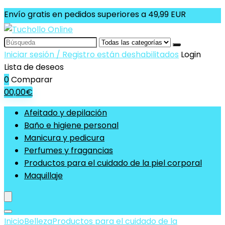
Envío gratis en pedidos superiores a 49,99 EUR
Search
for:
Iniciar sesión / Registro están deshabilitados
Login
Lista de deseos
0
Comparar
0
0,00
€
Afeitado y depilación
Baño e higiene personal
Manicura y pedicura
Perfumes y fragancias
Productos para el cuidado de la piel corporal
Maquillaje
Inicio
Belleza
Productos para el cuidado de la