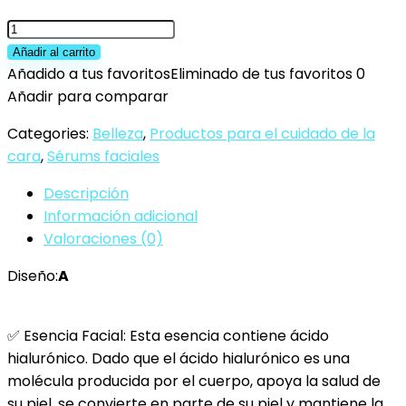
Vitamin
C
Añadir al carrito
Face
Añadido a tus favoritos
Eliminado de tus favoritos
0
Serum,
Añadir para comparar
Serum
Categories:
Belleza
,
Productos para el cuidado de la
Facial
cara
,
Sérums faciales
con
de
Descripción
Vitamina
Información adicional
C,
Valoraciones (0)
Bio
Diseño:
A
Sérum
Facial
con
✅ Esencia Facial: Esta esencia contiene ácido
Vitamina
hialurónico. Dado que el ácido hialurónico es una
C,
molécula producida por el cuerpo, apoya la salud de
Sérum
su piel, se convierte en parte de su piel y mantiene la