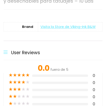
y desechables para tatuajes – 10 uds
Brand
Visita la Store de Viking-Ink B&W
User Reviews
0.0
fuera de 5
★
★
★
★
★
0
★
★
★
★
★
0
★
★
★
★
★
0
★
★
★
★
★
0
★
★
★
★
★
0