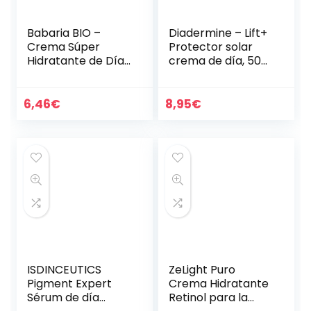
Babaria BIO –
Diadermine – Lift+
Crema Súper
Protector solar
Hidratante de Día,
crema de día, 50
Con Savia, Aloe
ml, Acción
Vera y Ácido
reafirmante &
Hialurónico, para
protección
6,46
€
8,95
€
Todo Tipo de
UVA/UVB/IR
Pieles, Incluso…
ISDINCEUTICS
ZeLight Puro
Pigment Expert
Crema Hidratante
Sérum de día
Retinol para la