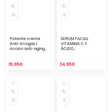
Potente crema
SERUM FACIAL
Anti-Arrugas |
VITAMINA C Y
Acción anti-aging,
ÁCIDO
lifting e hidratante
HIALURÓNICO –
| Tratamiento con
Mejor Serum
Ácido Hialurónico y
Antiedad Mejorada
19,95
€
24,95
€
Colágeno…
con Vitaminas A, E
– Serum
Antimanchas y…