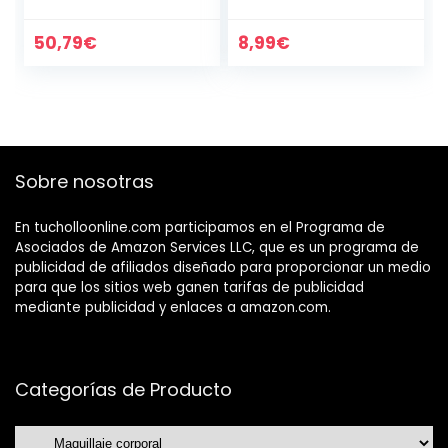
Corrector
Cara con Ácido
Despigmentante
Hialurónico,Vitamin
con Acción
a A- Crema Facial
50,79
€
8,99
€
Antimanchas
Mujer Hidratante
de…
Sobre nosotras
En tucholloonline.com participamos en el Programa de
Asociados de Amazon Services LLC, que es un programa de
publicidad de afiliados diseñado para proporcionar un medio
para que los sitios web ganen tarifas de publicidad
mediante publicidad y enlaces a amazon.com.
Categorías de Producto