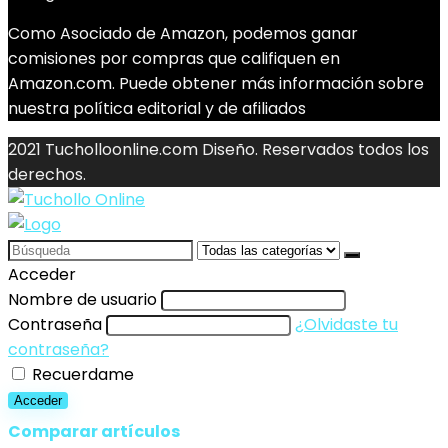
Como Asociado de Amazon, podemos ganar
comisiones por compras que califiquen en
Amazon.com. Puede obtener más información sobre
nuestra política editorial y de afiliados
2021 Tucholloonline.com Diseño. Reservados todos los
derechos.
Search
for:
Acceder
Nombre de usuario
Contraseña
¿Olvidaste tu
contraseña?
Recuerdame
Acceder
Comparar artículos