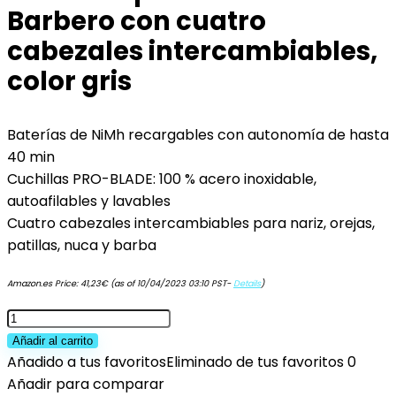
Barbero con cuatro
cabezales intercambiables,
color gris
Baterías de NiMh recargables con autonomía de hasta
40 min
Cuchillas PRO-BLADE: 100 % acero inoxidable,
autoafilables y lavables
Cuatro cabezales intercambiables para nariz, orejas,
patillas, nuca y barba
Amazon.es Price:
41,23
€
(as of 10/04/2023 03:10 PST-
Details
)
Taurus
Hipnos
Añadir al carrito
Power
Añadido a tus favoritos
Eliminado de tus favoritos
0
-
Añadir para comparar