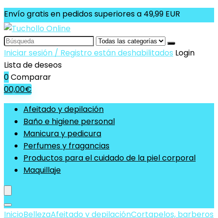
Envío gratis en pedidos superiores a 49,99 EUR
Search
for:
Iniciar sesión / Registro están deshabilitados
Login
Lista de deseos
0
Comparar
0
0,00
€
Afeitado y depilación
Baño e higiene personal
Manicura y pedicura
Perfumes y fragancias
Productos para el cuidado de la piel corporal
Maquillaje
Inicio
Belleza
Afeitado y depilación
Cortapelos, barberos