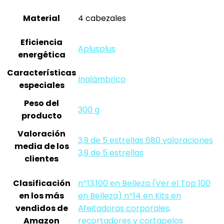
Material
‎4 cabezales
Eficiencia
‎Aplusplus
energética
Características
‎Inalámbrico
especiales
Peso del
‎300 g
producto
Valoración
3,9 de 5 estrellas 680 valoraciones
media de los
3,9 de 5 estrellas
clientes
Clasificación
nº13,100 en Belleza (Ver el Top 100
en los más
en Belleza) nº14 en Kits en
vendidos de
Afeitadoras corporales,
Amazon
recortadores y cortapelos