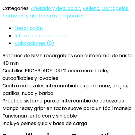
Barbero
Categories:
Afeitado y depilación
,
Belleza
,
Cortapelos,
con
barberos y afeitadoras corporales
cuatro
cabezales
Descripción
intercambiables,
Información adicional
color
Valoraciones (0)
gris
Baterías de NiMh recargables con autonomía de hasta
cantidad
40 min
Cuchillas PRO-BLADE: 100 % acero inoxidable,
autoafilables y lavables
Cuatro cabezales intercambiables para nariz, orejas,
patillas, nuca y barba
Práctico sistema para el intercambio de cabezales
Mango “easy grip” en tacto suave para un fácil manejo
Funcionamiento con y sin cable
Incluye peines guía y base de carga