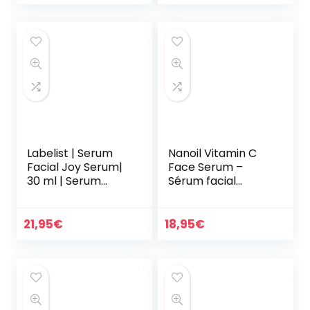
Regenera y
Aumenta la…
Labelist | Serum
Nanoil Vitamin C
Facial Joy Serum|
Face Serum –
30 ml | Serum
Sérum facial
Hidratante Facial |
aclarador,
Todo Tipo de
iluminador y
Pieles | Estimula la
antienvejecimient
21,95
€
18,95
€
Producción de…
o con vitamina C