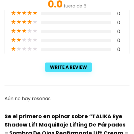
0.0
fuera de 5
★
★
★
★
★
0
★
★
★
★
★
0
★
★
★
★
★
0
★
★
★
★
★
0
★
★
★
★
★
0
WRITE A REVIEW
Aún no hay reseñas.
Se el primero en opinar sobre “TALIKA Eye
Shadow Lift Maquillaje Lifting De Párpados
– Sombra De Ojos Reafirmante Lift Cream –