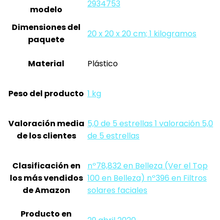
‎2934753
modelo
Dimensiones del
‎20 x 20 x 20 cm; 1 kilogramos
paquete
Material
‎Plástico
Peso del producto
‎1 kg
Valoración media
5,0 de 5 estrellas 1 valoración 5,0
de los clientes
de 5 estrellas
Clasificación en
nº78,832 en Belleza (Ver el Top
los más vendidos
100 en Belleza) nº396 en Filtros
de Amazon
solares faciales
Producto en