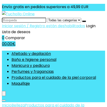
Envío gratis en pedidos superiores a 49,99 EUR
Search
for:
Iniciar sesión / Registro están deshabilitados
Login
Lista de deseos
0
Comparar
0
0,00
€
Afeitado y depilación
Baño e higiene personal
Manicura y pedicura
Perfumes y fragancias
Productos para el cuidado de la piel corporal
Maquillaje
Inicio
Belleza
Productos para el cuidado de la