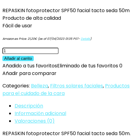
REPASKIN fotoprotector SPF50 facial tacto seda 50m
Producto de alta calidad
Fácil de usar
Amazon.es Price:
21,20
€
(as of 07/04/2023 01:35 PST-
Details
)
SESDERMA
Fotoprotector
Añadir al carrito
Facial
Añadido a tus favoritos
Eliminado de tus favoritos
0
Toque
Añadir para comparar
de
Categories:
Belleza
,
Filtros solares faciales
,
Productos
Seda
para el cuidado de la cara
Spf50
50
Descripción
ml
Información adicional
cantidad
Valoraciones (0)
REPASKIN fotoprotector SPF50 facial tacto seda 50m.