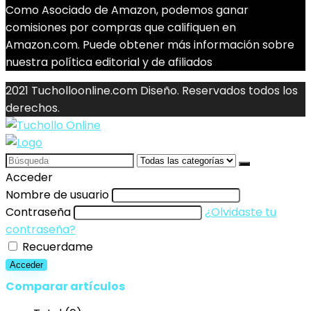
Como Asociado de Amazon, podemos ganar
comisiones por compras que califiquen en
Amazon.com. Puede obtener más información sobre
nuestra política editorial y de afiliados
2021 Tucholloonline.com Diseño. Reservados todos los
derechos.
Search
for:
Acceder
Nombre de usuario
Contraseña
¿Olvidaste tu
contraseña?
Recuerdame
Acceder
Comparar artículos