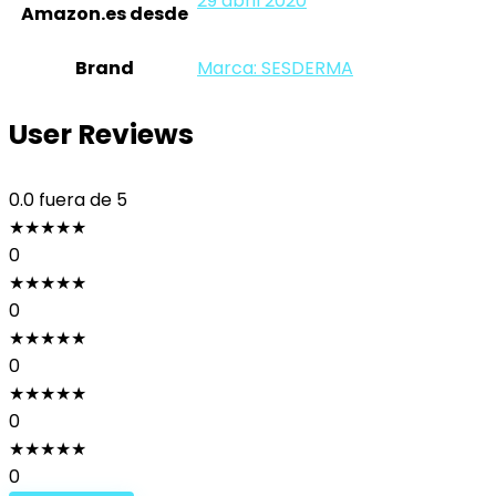
29 abril 2020
Amazon.es desde
Brand
Marca: SESDERMA
User Reviews
0.0
fuera de 5
★
★
★
★
★
0
★
★
★
★
★
0
★
★
★
★
★
0
★
★
★
★
★
0
★
★
★
★
★
0