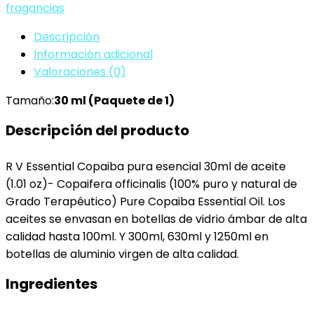
fragancias
30ml
de
Descripción
aceite
Información adicional
(1.01
Valoraciones (0)
oz)-
Tamaño:
30 ml (Paquete de 1)
Copaifera
officinalis
Descripción del producto
(100%
puro
R V Essential Copaiba pura esencial 30ml de aceite
y
(1.01 oz)- Copaifera officinalis (100% puro y natural de
natural
Grado Terapéutico) Pure Copaiba Essential Oil. Los
de
aceites se envasan en botellas de vidrio ámbar de alta
Grado…
calidad hasta 100ml. Y 300ml, 630ml y 1250ml en
cantidad
botellas de aluminio virgen de alta calidad.
Ingredientes