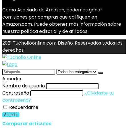
Como Asociado de Amazon, podemos ganar
comisiones por compras que califiquen en
Amazon.com. Puede obtener más información sobre
nuestra política editorial y de afiliados
2021 Tucholloonline.com Diseño. Reservados todos los
derechos.
Search
for:
Acceder
Nombre de usuario
Contraseña
¿Olvidaste tu
contraseña?
Recuerdame
Acceder
Comparar artículos