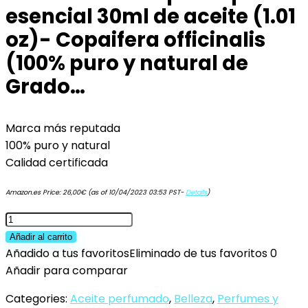
esencial 30ml de aceite (1.01
oz)- Copaifera officinalis
(100% puro y natural de
Grado…
Marca más reputada
100% puro y natural
Calidad certificada
Amazon.es Price:
26,00
€
(as of 10/04/2023 03:53 PST-
Details
)
R
V
Añadir al carrito
Essential
Añadido a tus favoritos
Eliminado de tus favoritos
0
Copaiba
Añadir para comparar
pura
Categories:
Aceite perfumado
,
Belleza
,
Perfumes y
esencial