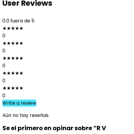
User Reviews
0.0
fuera de 5
★
★
★
★
★
0
★
★
★
★
★
0
★
★
★
★
★
0
★
★
★
★
★
0
★
★
★
★
★
0
Write a review
Aún no hay reseñas.
Se el primero en opinar sobre “R V