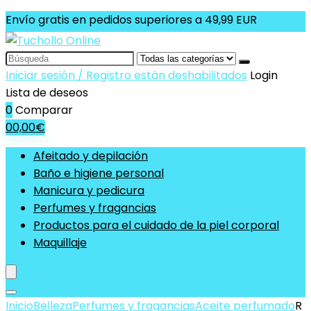
Envío gratis en pedidos superiores a 49,99 EUR
Search
for:
Iniciar sesión / Registro están deshabilitados
Login
Lista de deseos
0
Comparar
0
0,00
€
Afeitado y depilación
Baño e higiene personal
Manicura y pedicura
Perfumes y fragancias
Productos para el cuidado de la piel corporal
Maquillaje
Inicio
Belleza
Perfumes y fragancias
Aceite perfumado
R