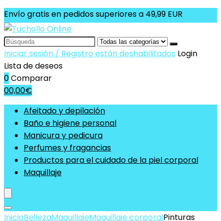
Envío gratis en pedidos superiores a 49,99 EUR
Search
for:
Iniciar sesión / Registro están deshabilitados
Login
Lista de deseos
0
Comparar
0
0,00
€
Afeitado y depilación
Baño e higiene personal
Manicura y pedicura
Perfumes y fragancias
Productos para el cuidado de la piel corporal
Maquillaje
Inicio
Belleza
Maquillaje
Maquillaje corporal
Pinturas