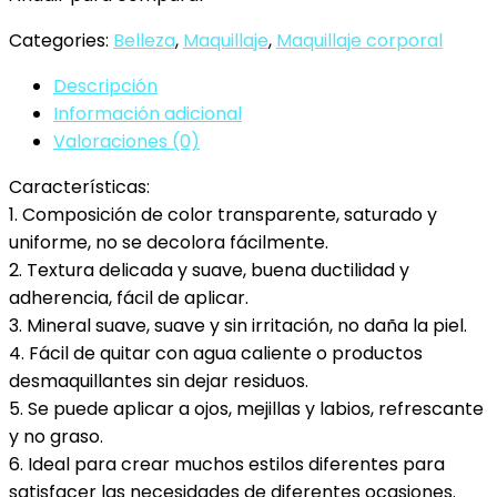
1
Categories:
Belleza
,
Maquillaje
,
Maquillaje corporal
para
rostro,
Descripción
pintura
Información adicional
al
Valoraciones (0)
óleo
Características:
corporal,
1. Composición de color transparente, saturado y
maquillaje
uniforme, no se decolora fácilmente.
para
2. Textura delicada y suave, buena ductilidad y
niños
adherencia, fácil de aplicar.
y
3. Mineral suave, suave y sin irritación, no daña la piel.
niñas,
4. Fácil de quitar con agua caliente o productos
para
desmaquillantes sin dejar residuos.
exhibiciones…
5. Se puede aplicar a ojos, mejillas y labios, refrescante
cantidad
y no graso.
6. Ideal para crear muchos estilos diferentes para
satisfacer las necesidades de diferentes ocasiones.