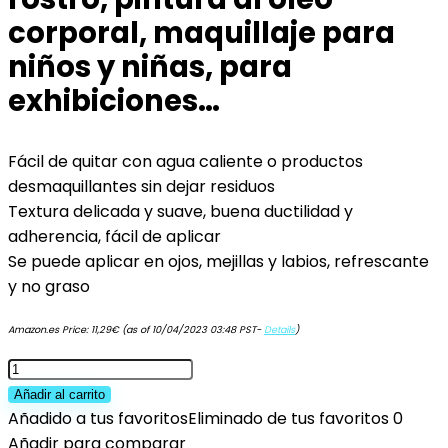
corporal, maquillaje para
niños y niñas, para
exhibiciones…
Fácil de quitar con agua caliente o productos
desmaquillantes sin dejar residuos
Textura delicada y suave, buena ductilidad y
adherencia, fácil de aplicar
Se puede aplicar en ojos, mejillas y labios, refrescante
y no graso
Amazon.es Price:
11,29
€
(as of 10/04/2023 03:48 PST-
Details
)
Pinturas
faciales
Añadir al carrito
12
Añadido a tus favoritos
Eliminado de tus favoritos
0
en
Añadir para comparar