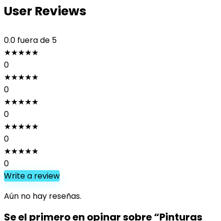
User Reviews
0.0
fuera de 5
★
★
★
★
★
0
★
★
★
★
★
0
★
★
★
★
★
0
★
★
★
★
★
0
★
★
★
★
★
0
Write a review
Aún no hay reseñas.
Se el primero en opinar sobre “Pinturas