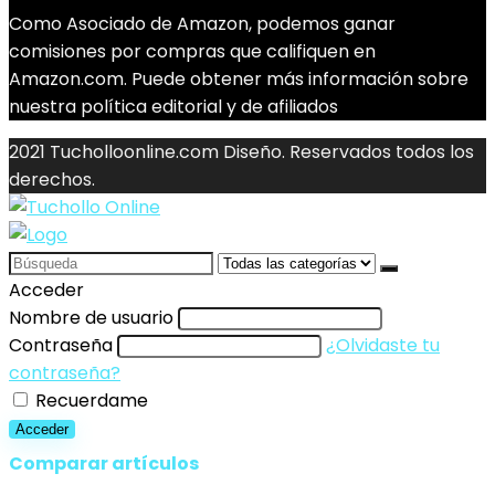
Como Asociado de Amazon, podemos ganar
comisiones por compras que califiquen en
Amazon.com. Puede obtener más información sobre
nuestra política editorial y de afiliados
2021 Tucholloonline.com Diseño. Reservados todos los
derechos.
Search
for:
Acceder
Nombre de usuario
Contraseña
¿Olvidaste tu
contraseña?
Recuerdame
Acceder
Comparar artículos