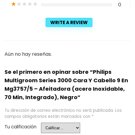
★
★
★
★
★
0
WRITE A REVIEW
Aún no hay reseñas.
Se el primero en opinar sobre “Philips
Multigroom Series 3000 Cara Y Cabello 9 En
Mg3757/5 – Afeitadora (acero Inoxidable,
70 Min, Integrado), Negro”
Tu dirección de correo electrónico no será publicada.
Los
campos obligatorios están marcados con
*
Tu calificación