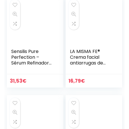
Sensilis Pure
LA MISMA FE®
Perfection –
Crema facial
Sérum Refinador
antiarrugas de
Antiedad – 30 ml
DNA, 24 horas,
extracto de
planctón, ácido
31,53
€
16,79
€
hialurónico,
colágeno de
cristal, 50…