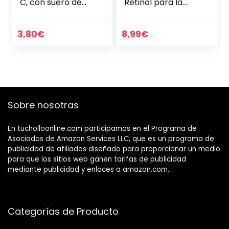
C, con suero de
Retinol para la
ácido hialurónico,
Cara con Ácido
crema hidratante,
Hialurónico,Vitamin
crema
a A- Crema Facial
3,80
€
8,99
€
blanqueadora,
Mujer Hidratante
antiedad y…
de…
Sobre nosotras
En tucholloonline.com participamos en el Programa de
Asociados de Amazon Services LLC, que es un programa de
publicidad de afiliados diseñado para proporcionar un medio
para que los sitios web ganen tarifas de publicidad
mediante publicidad y enlaces a amazon.com.
Categorías de Producto