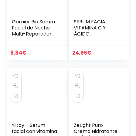
Garnier Bio Serum
SERUM FACIAL
Facial de Noche
VITAMINA C Y
Multi-Reparador
ÁCIDO
con Aceite
HIALURÓNICO –
Esencial de
Mejor Serum
Semillas de
Antiedad Mejorada
8,84
€
24,95
€
Cannabis Sativa
con Vitaminas A, E
Ecológico y…
– Serum
Antimanchas y…
Yiitay – Serum
ZeLight Puro
facial con vitamina
Crema Hidratante