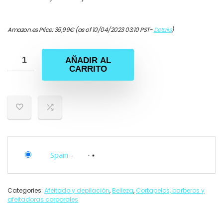
Amazon.es Price:
35,99
€
(as of 10/04/2023 03:10 PST-
Details
)
AÑADIR AL
CARRITO
Spain
-
Categories:
Afeitado y depilación
,
Belleza
,
Cortapelos, barberos y
afeitadoras corporales