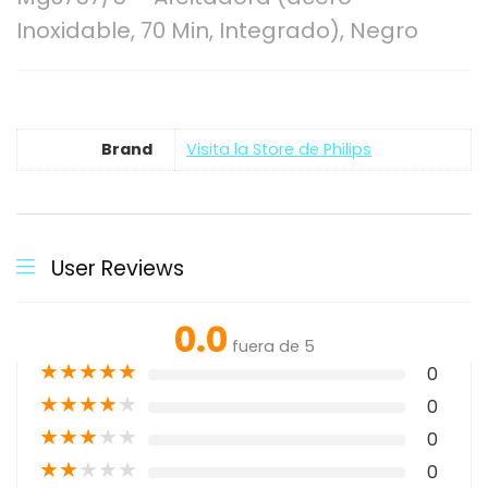
Inoxidable, 70 Min, Integrado), Negro
Brand
Visita la Store de Philips
User Reviews
0.0
fuera de 5
★
★
★
★
★
0
★
★
★
★
★
0
★
★
★
★
★
0
★
★
★
★
★
0