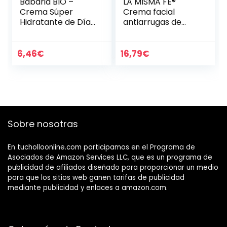
Babaria BIO –
LA MISMA FE®
Crema Súper
Crema facial
Hidratante de Día,
antiarrugas de
Con Savia, Aloe
DNA, 24 horas,
Vera y Ácido
extracto de
Hialurónico, para
planctón, ácido
6,46
€
16,79
€
Todo Tipo de
hialurónico,
Pieles, Incluso…
colágeno de
cristal, 50…
Sobre nosotras
En tucholloonline.com participamos en el Programa de
Asociados de Amazon Services LLC, que es un programa de
publicidad de afiliados diseñado para proporcionar un medio
para que los sitios web ganen tarifas de publicidad
mediante publicidad y enlaces a amazon.com.