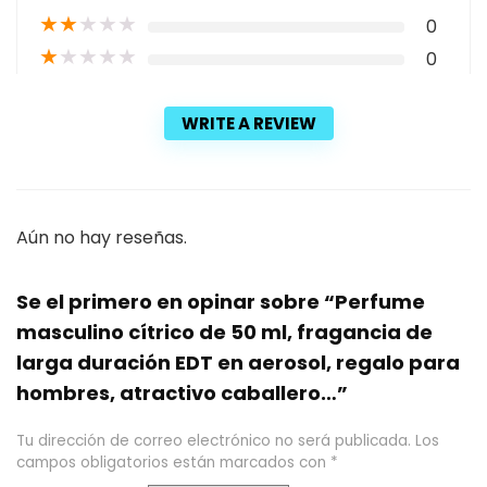
★
★
★
★
★
0
★
★
★
★
★
0
WRITE A REVIEW
Aún no hay reseñas.
Se el primero en opinar sobre “Perfume
masculino cítrico de 50 ml, fragancia de
larga duración EDT en aerosol, regalo para
hombres, atractivo caballero…”
Tu dirección de correo electrónico no será publicada.
Los
campos obligatorios están marcados con
*