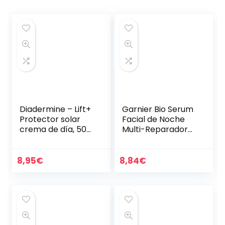
Diadermine – Lift+
Garnier Bio Serum
Protector solar
Facial de Noche
crema de día, 50
Multi-Reparador
ml, Acción
con Aceite
reafirmante &
Esencial de
protección
Semillas de
8,95
€
8,84
€
UVA/UVB/IR
Cannabis Sativa
Ecológico y…