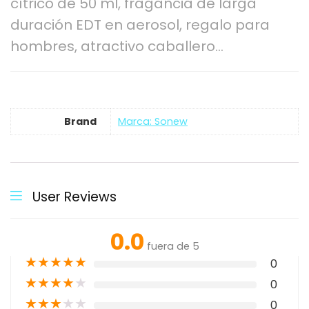
cítrico de 50 ml, fragancia de larga
duración EDT en aerosol, regalo para
hombres, atractivo caballero…
Brand
Marca: Sonew
User Reviews
0.0
fuera de 5
★
★
★
★
★
0
★
★
★
★
★
0
★
★
★
★
★
0