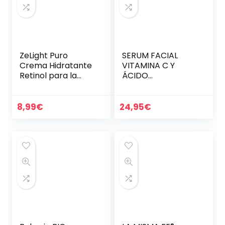
ZeLight Puro
SERUM FACIAL
Crema Hidratante
VITAMINA C Y
Retinol para la
ÁCIDO
Cara con Ácido
HIALURÓNICO –
Hialurónico,Vitamin
Mejor Serum
a A- Crema Facial
Antiedad Mejorada
8,99
€
24,95
€
Mujer Hidratante
con Vitaminas A, E
de…
– Serum
Antimanchas y…