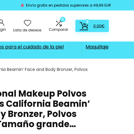
Envío gratis en pedidos superiores a 49,99 EUR
0
0
0,00
€
ogin
Comparar
Lista de deseos
s para el cuidado de la piel
Maquillaje
l
nia Beamin’ Face and Body Bronzer, Polvos
onal Makeup Polvos
 California Beamin’
y Bronzer, Polvos
Tamaño grande…