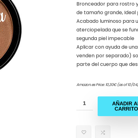
Bronceador para rostro 
de tamaño grande, Ideal 
Acabado luminoso para u
aterciopelada que se fund
segunda piel impecable
Aplicar con ayuda de un
venden por separado) sobr
parte del cuerpo que de
Amazon.es Price:
10,30
€
(as of 10/04
AÑADIR A
CARRITO