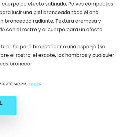
y cuerpo de efecto satinado, Polvos compactos
para lucir una piel bronceada todo el año
n bronceado radiante, Textura cremosa y
e con el rostro y el cuerpo para un efecto
a brocha para bronceador o una esponja (se
e el rostro, el escote, los hombros y cualquier
sees broncear
/2023 03:48 PST-
Details
)
L