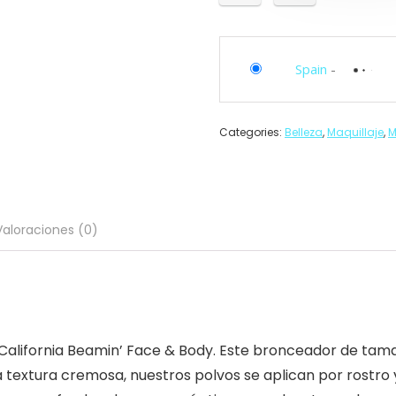
Spain
-
Categories:
Belleza
,
Maquillaje
,
M
Valoraciones (0)
alifornia Beamin’ Face & Body. Este bronceador de tamañ
textura cremosa, nuestros polvos se aplican por rostro