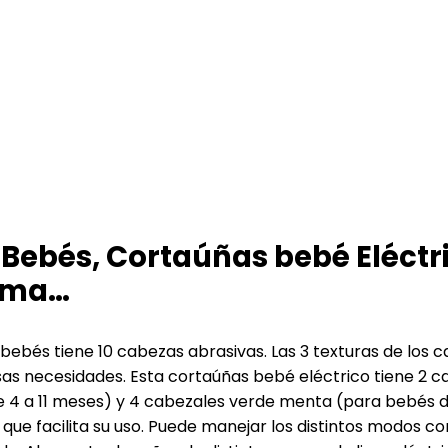
ebés, Cortaúñas bebé Eléctri
Lima…
𝐧 𝟏: Lima de uñas para bebés tiene 10 cabezas abrasivas. Las 3 tex
rsas necesidades. Esta cortaúñas bebé eléctrico tiene 2 
 4 a 11 meses) y 4 cabezales verde menta (para bebés d
 un botón, lo que facilita su uso. Puede manejar los distintos mo