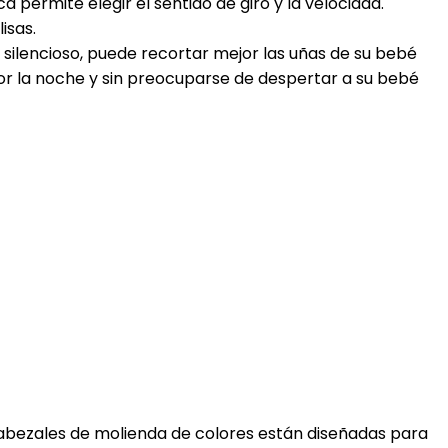
ca permite elegir el sentido de giro y la velocidad.
isas.
con un motor silencioso, puede recortar mejor las uñas de su bebé
por la noche y sin preocuparse de despertar a su bebé
turas de los cabezales de molienda de colores están diseñadas para