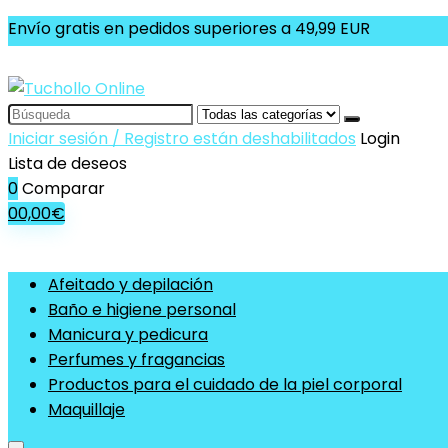
Envío gratis en pedidos superiores a 49,99 EUR
Search
for:
Iniciar sesión / Registro están deshabilitados
Login
Lista de deseos
0
Comparar
0
0,00
€
Afeitado y depilación
Baño e higiene personal
Manicura y pedicura
Perfumes y fragancias
Productos para el cuidado de la piel corporal
Maquillaje