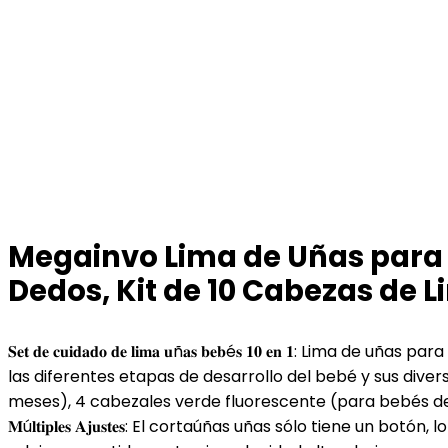
Megainvo Lima de Uñas para B
Dedos, Kit de 10 Cabezas de 
𝐒𝐞𝐭 𝐝𝐞 𝐜𝐮𝐢𝐝𝐚𝐝𝐨 𝐝𝐞 𝐥𝐢𝐦𝐚 𝐮ñ𝐚𝐬 𝐛𝐞𝐛é𝐬 𝟏𝟎 𝐞
las diferentes etapas de desarrollo del bebé y sus dive
meses), 4 cabezales verde fluorescente (para bebés de
𝐌ú𝐥𝐭𝐢𝐩𝐥𝐞𝐬 𝐀𝐣𝐮𝐬𝐭𝐞𝐬: El cortaúñas uñas sólo tiene