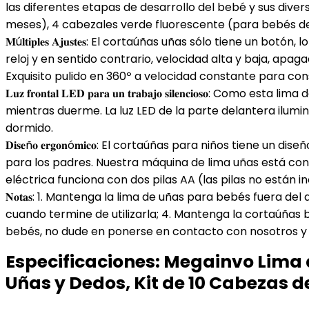
las diferentes etapas de desarrollo del bebé y sus dive
LED
meses), 4 cabezales verde fluorescente (para bebés de
para
𝐌ú𝐥𝐭𝐢𝐩𝐥𝐞𝐬 𝐀𝐣𝐮𝐬𝐭𝐞𝐬: El cortaúñas uñas sólo tiene
Uñas
reloj y en sentido contrario, velocidad alta y baja, apaga
y
Exquisito pulido en 360º a velocidad constante para cons
Dedos,
𝐋𝐮𝐳 𝐟𝐫𝐨𝐧𝐭𝐚𝐥 𝐋𝐄𝐃 𝐩𝐚𝐫𝐚 𝐮𝐧 𝐭𝐫𝐚𝐛𝐚𝐣𝐨 𝐬𝐢𝐥𝐞𝐧
Kit
mientras duerme. La luz LED de la parte delantera ilumi
de
dormido.
10
𝐃𝐢𝐬𝐞ñ𝐨 𝐞𝐫𝐠𝐨𝐧ó𝐦𝐢𝐜𝐨: El cortaúñas para niños tie
Cabezas
para los padres. Nuestra máquina de lima uñas está cons
de
eléctrica funciona con dos pilas AA (las pilas no están i
Lima…
𝐍𝐨𝐭𝐚𝐬: 1. Mantenga la lima de uñas para bebés fuera de
cantidad
cuando termine de utilizarla; 4. Mantenga la cortaúñas be
bebés, no dude en ponerse en contacto con nosotros y 
Especificaciones:
Megainvo Lima d
Uñas y Dedos, Kit de 10 Cabezas 