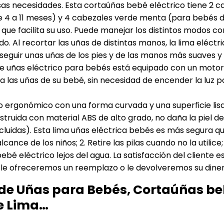
rsas necesidades. Esta cortaúñas bebé eléctrico tiene 2 
 4 a 11 meses) y 4 cabezales verde menta (para bebés d
 un botón, lo que facilita su uso. Puede manejar los distintos mo
do. Al recortar las uñas de distintas manos, la lima eléctri
eguir unas uñas de los pies y de las manos más suaves y l
𝐜𝐢𝐨𝐬𝐨: Como esta lima de uñas eléctrico para bebés está equipado 
na las uñas de su bebé, sin necesidad de encender la luz 
ne un diseño ergonómico con una forma curvada y una superficie
truida con material ABS de alto grado, no daña la piel de
ncluidas). Esta lima uñas eléctrica bebés es más segura qu
l alcance de los niños; 2. Retire las pilas cuando no la uti
bé eléctrico lejos del agua. La satisfacción del cliente e
le ofreceremos un reemplazo o le devolveremos su diner
e Uñas para Bebés, Cortaúñas beb
de Lima…