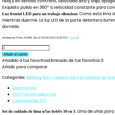
reloj y en sentido contrario, velocidad alta y baja, apaga
Exquisito pulido en 360º a velocidad constante para cons
𝐋𝐮𝐳 𝐟𝐫𝐨𝐧𝐭𝐚𝐥 𝐋𝐄𝐃 𝐩𝐚𝐫𝐚 𝐮𝐧 𝐭𝐫𝐚𝐛𝐚𝐣𝐨 𝐬𝐢𝐥𝐞𝐧
mientras duerme. La luz LED de la parte delantera ilumi
dormido.
Amazon.es Price:
20,99
€
(as of 03/04/2023 02:01 PST-
Details
)
Megainvo
Lima
Añadir al carrito
de
Añadido a tus favoritos
Eliminado de tus favoritos
0
Uñas
Añadir para comparar
para
Categories:
Belleza
,
Sets y juegos para el cuidado de la p
Bebés,
Cortaúñas
Descripción
bebé
Información adicional
Eléctrico
Valoraciones (0)
con
𝐒𝐞𝐭 𝐝𝐞 𝐜𝐮𝐢𝐝𝐚𝐝𝐨 𝐝𝐞 𝐥𝐢𝐦𝐚 𝐮ñ𝐚𝐬 𝐛𝐞𝐛é𝐬 𝟏𝟎 𝐞
Luz