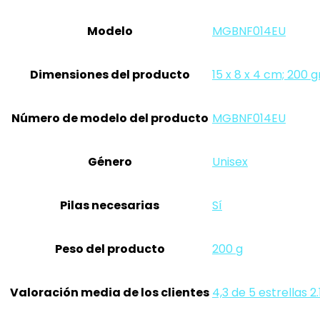
Modelo
‎MGBNF014EU
Dimensiones del producto
‎15 x 8 x 4 cm; 200
Número de modelo del producto
‎MGBNF014EU
Género
‎Unisex
Pilas necesarias
‎Sí
Peso del producto
‎200 g
Valoración media de los clientes
4,3 de 5 estrellas 2