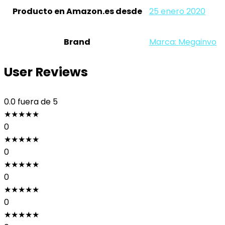
Producto en Amazon.es desde
25 enero 2020
Brand
Marca: Megainvo
User Reviews
0.0
fuera de 5
★
★
★
★
★
0
★
★
★
★
★
0
★
★
★
★
★
0
★
★
★
★
★
0
★
★
★
★
★