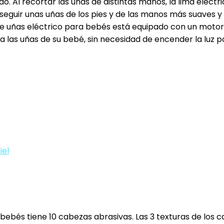
do. Al recortar las uñas de distintas manos, la lima eléctri
eguir unas uñas de los pies y de las manos más suaves y l
𝐜𝐢𝐨𝐬𝐨: Como esta lima de uñas eléctrico para bebés está equipado 
na las uñas de su bebé, sin necesidad de encender la luz 
iel
𝐧 𝟏: Lima de uñas para bebés tiene 10 cabezas abrasivas. Las 3 tex