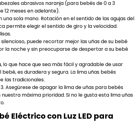
cabezales abrasivos naranja (para bebés de 0 a 3
e 12 meses en adelante).
dos con una sola mano. Rotación en el sentido de las agujas del
ca permite elegir el sentido de giro y la velocidad.
isas.
con un motor silencioso, puede recortar mejor las uñas de su bebé
por la noche y sin preocuparse de despertar a su bebé
 lisa, lo que hace que sea más fácil y agradable de usar
l bebé, es duradera y segura. La lima uñas bebés
e las tradicionales.
lice; 3. Asegúrese de apagar la lima de uñas para bebés
s nuestra máxima prioridad. Si no le gusta esta lima uñas
o.
é Eléctrico con Luz LED para