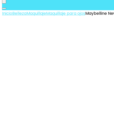
Inicio
Belleza
Maquillaje
Maquillaje para ojos
Maybelline Ne