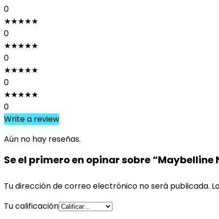
0
★
★
★
★
★
0
★
★
★
★
★
0
★
★
★
★
★
0
★
★
★
★
★
0
Write a review
Aún no hay reseñas.
Se el primero en opinar sobre “Maybelline
Tu dirección de correo electrónico no será publicada.
L
Tu calificación