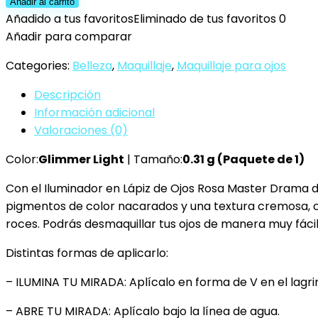
New
Añadir al carrito
York
Añadido a tus favoritos
Eliminado de tus favoritos
0
-
Añadir para comparar
Lápiz
Categories:
Belleza
,
Maquillaje
,
Maquillaje para ojos
de
Ojos
Descripción
Master
Información adicional
Drama,
Valoraciones (0)
Tono
Color:
Glimmer Light
| Tamaño:
0.31 g (Paquete de 1)
Glimmer
Light
Con el Iluminador en Lápiz de Ojos Rosa Master Drama 
25
pigmentos de color nacarados y una textura cremosa, co
cantidad
roces. Podrás desmaquillar tus ojos de manera muy fácil
Distintas formas de aplicarlo:
– ILUMINA TU MIRADA: Aplícalo en forma de V en el lagrim
– ABRE TU MIRADA: Aplícalo bajo la línea de agua.