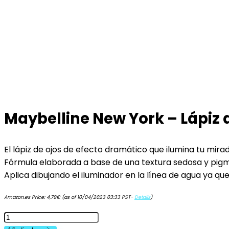
Maybelline New York – Lápiz 
El lápiz de ojos de efecto dramático que ilumina tu mir
Fórmula elaborada a base de una textura sedosa y pigm
Aplica dibujando el iluminador en la línea de agua ya q
Amazon.es Price:
4,79
€
(as of 10/04/2023 03:33 PST-
Details
)
Maybelline