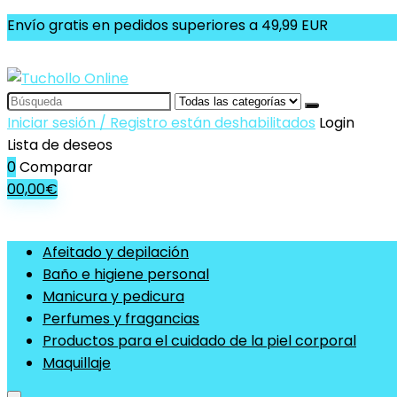
Envío gratis en pedidos superiores a 49,99 EUR
Search
for:
Iniciar sesión / Registro están deshabilitados
Login
Lista de deseos
0
Comparar
0
0,00
€
Afeitado y depilación
Baño e higiene personal
Manicura y pedicura
Perfumes y fragancias
Productos para el cuidado de la piel corporal
Maquillaje