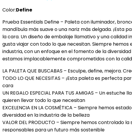
Facial
Color:
Define
-
Paleta
Prueba Essentials Define – Paleta con iluminador, bronce
con
mandíbula más suave o una nariz más delgada. ¡Esta pale
Set
la cara. Un diseño de embalaje llamativo y una calidad 
de
gusta viajar con todo lo que necesitan. Siempre hemos 
Maquillaje…
industria, con un enfoque en el fomento de la diversida
cantidad
estamos implacablemente comprometidos con la calida
LA PALETA QUE BUSCABAS – Esculpe, define, mejora. Crea
TODO LO QUE NECESITAS – ¡Esta paleta es perfecta para 
cara
UN REGALO ESPECIAL PARA TUS AMIGAS – Un estuche llama
quieren llevar todo lo que necesitan
EXCELENCIA EN LA COSMÉTICA – Siempre hemos estado a
diversidad en la industria de la belleza
VALOR DEL PRODUCTO – Siempre hemos controlado la s
responsables para un futuro más sostenible