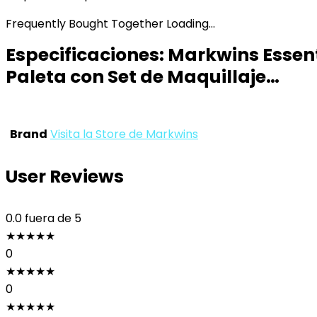
Frequently Bought Together Loading...
Especificaciones:
Markwins Essent
Paleta con Set de Maquillaje…
Brand
Visita la Store de Markwins
User Reviews
0.0
fuera de 5
★
★
★
★
★
0
★
★
★
★
★
0
★
★
★
★
★