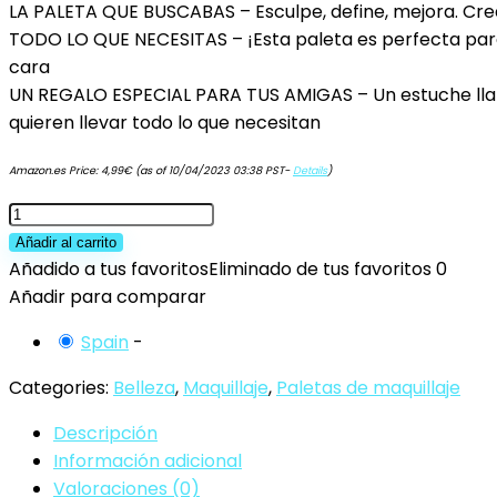
LA PALETA QUE BUSCABAS – Esculpe, define, mejora. Crea
TODO LO QUE NECESITAS – ¡Esta paleta es perfecta para 
cara
UN REGALO ESPECIAL PARA TUS AMIGAS – Un estuche llama
quieren llevar todo lo que necesitan
Amazon.es Price:
4,99
€
(as of 10/04/2023 03:38 PST-
Details
)
Markwins
Essentials
Añadir al carrito
Define
Añadido a tus favoritos
Eliminado de tus favoritos
0
-
Añadir para comparar
Paleta
Spain
-
de
Bronceador
Categories:
Belleza
,
Maquillaje
,
Paletas de maquillaje
e
Descripción
Iluminador
Información adicional
con
Valoraciones (0)
Brocha