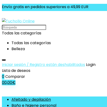
Envío gratis en pedidos superiores a 49,99 EUR
Search
for:
Todas las categorías
Todas las categorías
Belleza
Iniciar sesión / Registro están deshabilitados
Login
Lista de deseos
0
Comparar
0
0,00
€
Afeitado y depilación
Baño e higiene personal