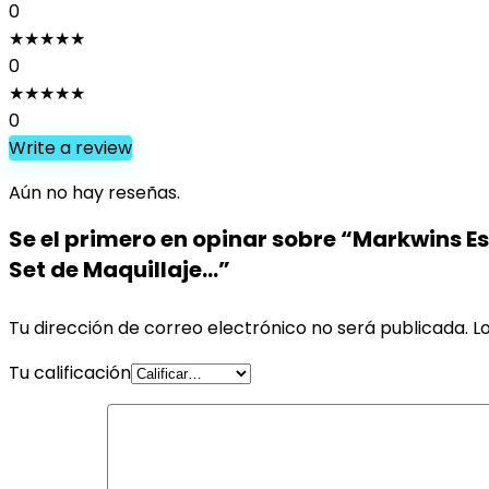
0
★
★
★
★
★
0
★
★
★
★
★
0
Write a review
Aún no hay reseñas.
Se el primero en opinar sobre “Markwins Es
Set de Maquillaje…”
Tu dirección de correo electrónico no será publicada.
L
Tu calificación