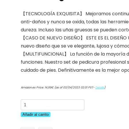
【TECNOLOGÍA EXQUISITA】 Mejoramos continuamen
anti-daños y nunca se oxida, todas las herramie
dureza. Incluso las uñas gruesas se pueden cor
【CASO DE NUEVO DISEÑO】 ESTE ES EL DISEÑO ÚNI
nuevo diseño que se ve elegante, lujosa y cómod
【MULTIFUNCIONAL】 La función de la mayoría de l
funciones. Nuestro set de pedicura profesional 
cuidado de pies. Definitivamente es la mejor o
Amazon.es Price:
14,99
€
(as of 03/04/2023 02:01 PST-
Details
)
Manicura
Pedicura
Añadir al carrito
Set
16