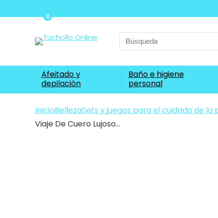
0
Search
for:
Afeitado y
Baño e higiene
depilación
personal
Inicio
Belleza
Sets y juegos para el cuidado de la p
Viaje De Cuero Lujoso…