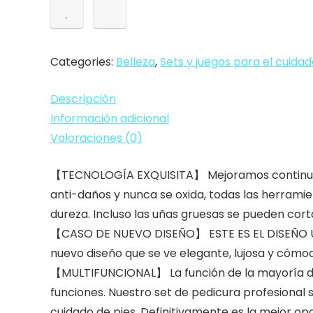
PCS
Profesional
Cortaúñas
Categories:
Belleza
,
Sets y juegos para el cuidado
Acero
Inoxidable
Descripción
Grooming
Información adicional
Kit
Valoraciones (0)
-
Con
【TECNOLOGÍA EXQUISITA】 Mejoramos continuamen
Estuche
anti-daños y nunca se oxida, todas las herramie
De
dureza. Incluso las uñas gruesas se pueden cor
Viaje
【CASO DE NUEVO DISEÑO】 ESTE ES EL DISEÑO ÚNI
De
nuevo diseño que se ve elegante, lujosa y cómod
Cuero
【MULTIFUNCIONAL】 La función de la mayoría de l
Lujoso…
funciones. Nuestro set de pedicura profesional 
cantidad
cuidado de pies. Definitivamente es la mejor o