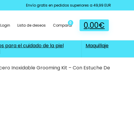
Envío gratis en pedidos superiores a 49,99 EUR
0,00
€
0
Login
Lista de deseos
Comparar
s para el cuidado de la piel
Maquillaje
l
cero Inoxidable Grooming Kit – Con Estuche De