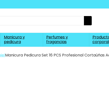
Manicura y
Perfumes y
Producto
pedicura
fragancias
corpora
iel
Manicura Pedicura Set 16 PCS Profesional Cortaúñas A