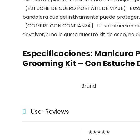
【ESTUCHE DE CUERO PORTÁTIL DE VIAJE】 Está dis
bandolera que definitivamente puede proteger, al
【COMPRE CON CONFIANZA】 La satisfacción del cl
devolver, si no le gusta nuestro kit de aseo, n
Especificaciones:
Manicura P
Grooming Kit – Con Estuche D
Brand
User Reviews
★
★
★
★
★