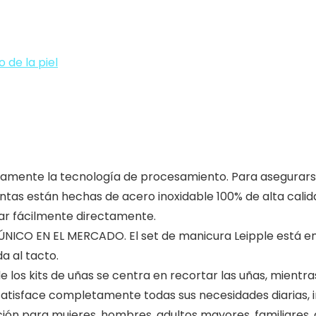
 de la piel
te la tecnología de procesamiento. Para asegurarse de
ntas están hechas de acero inoxidable 100% de alta calid
tar fácilmente directamente.
CO EN EL MERCADO. El set de manicura Leipple está em
a al tacto.
os kits de uñas se centra en recortar las uñas, mientras
satisface completamente todas sus necesidades diarias, i
pción para mujeres, hombres, adultos mayores, familiares