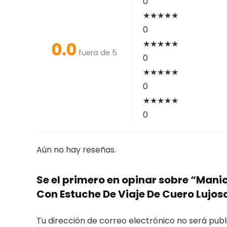
0
★
★
★
★
★
0
0.0
★
★
★
★
★
fuera de 5
0
★
★
★
★
★
0
★
★
★
★
★
0
Aún no hay reseñas.
Se el primero en opinar sobre “Mani
Con Estuche De Viaje De Cuero Lujos
Tu dirección de correo electrónico no será publ