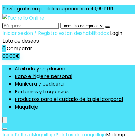
Envío gratis en pedidos superiores a 49,99 EUR
Search
for:
Iniciar sesión / Registro están deshabilitados
Login
Lista de deseos
0
Comparar
0
0,00
€
Afeitado y depilación
Baño e higiene personal
Manicura y pedicura
Perfumes y fragancias
Productos para el cuidado de la piel corporal
Maquillaje
Inicio
Belleza
Maquillaje
Paletas de maquillaje
Makeup