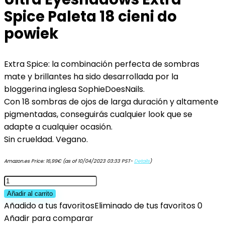
Spice Paleta 18 cieni do
powiek
Extra Spice: la combinación perfecta de sombras
mate y brillantes ha sido desarrollada por la
bloggerina inglesa SophieDoesNails.
Con 18 sombras de ojos de larga duración y altamente
pigmentadas, conseguirás cualquier look que se
adapte a cualquier ocasión.
Sin crueldad. Vegano.
Amazon.es Price:
16,99
€
(as of 10/04/2023 03:33 PST-
Details
)
Makeup
Revolution
Añadir al carrito
Soph
Añadido a tus favoritos
Eliminado de tus favoritos
0
X
Añadir para comparar