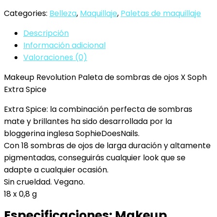
Ultra
Categories:
Belleza
,
Maquillaje
,
Paletas de maquillaje
Eyeshadows
Extra
Descripción
Spice
Información adicional
Paleta
Valoraciones (0)
18
Makeup Revolution Paleta de sombras de ojos X Soph
cieni
Extra Spice
do
powiek
Extra Spice: la combinación perfecta de sombras
cantidad
mate y brillantes ha sido desarrollada por la
bloggerina inglesa SophieDoesNails.
Con 18 sombras de ojos de larga duración y altamente
pigmentadas, conseguirás cualquier look que se
adapte a cualquier ocasión.
Sin crueldad. Vegano.
18 x 0,8 g
Especificaciones:
Makeup