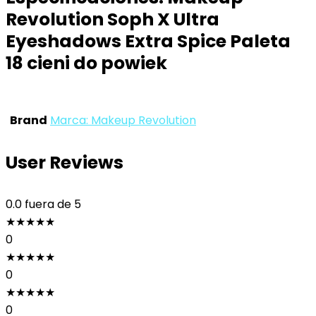
Revolution Soph X Ultra
Eyeshadows Extra Spice Paleta
18 cieni do powiek
Brand
Marca: Makeup Revolution
User Reviews
0.0
fuera de 5
★
★
★
★
★
0
★
★
★
★
★
0
★
★
★
★
★
0