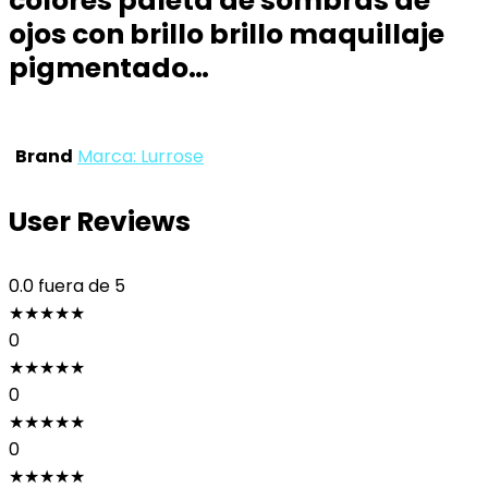
colores paleta de sombras de
ojos con brillo brillo maquillaje
pigmentado…
Brand
Marca: Lurrose
User Reviews
0.0
fuera de 5
★
★
★
★
★
0
★
★
★
★
★
0
★
★
★
★
★
0
★
★
★
★
★