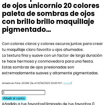
de ojos unicornio 20 colores
paleta de sombras de ojos
con brillo brillo maquillaje
pigmentado…
Con colores claros y colores oscuros juntos para crear
tu maquillaje claro favorito u ojos ahumados.
La textura fina y suave con un factor de larga duración
te hace hermosa y conmovedora para una fiesta.
Estas sombras de ojos presionadas son
extremadamente suaves y altamente pigmentadas.
Amazon.es Price:
20,09
€
(as of 10/04/2023 03:38 PST-
Details
)
Lurrose
paleta
Añadir al carrito
de
Añadido a tus favoritos
Eliminado de tus favoritos
0