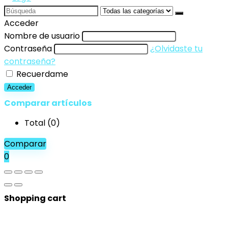
Search
for:
Acceder
Nombre de usuario
Contraseña
¿Olvidaste tu
contraseña?
Recuerdame
Acceder
Comparar artículos
Total (
0
)
Comparar
0
Shopping cart