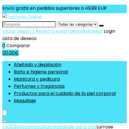
Envío gratis en pedidos superiores a 49,99 EUR
Search
for:
Iniciar sesión / Registro están deshabilitados
Login
Lista de deseos
0
Comparar
0
0,00
€
Afeitado y depilación
Baño e higiene personal
Manicura y pedicura
Perfumes y fragancias
Productos para el cuidado de la piel corporal
Maquillaje
Inicio
Belleza
Maquillaje
Maquillaje para ojos
Lurrose