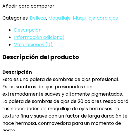
sombras
Añadir para comparar
de
Categories:
Belleza
,
Maquillaje
,
Maquillaje para ojos
ojos
unicornio
Descripción
20
Información adicional
colores
Valoraciones (0)
paleta
Descripción del producto
de
sombras
de
Descripción
ojos
Esta es una paleta de sombras de ojos profesional.
con
Estas sombras de ojos presionadas son
brillo
extremadamente suaves y altamente pigmentadas.
brillo
La paleta de sombras de ojos de 20 colores respaldará
maquillaje
tus necesidades de maquillaje de ojos hermosos. La
pigmentado…
textura fina y suave con un factor de larga duración te
cantidad
hace hermosa, conmovedora para un momento de
fiesta.