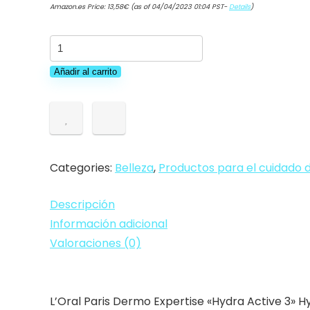
Amazon.es Price:
13,58
€
(as of 04/04/2023 01:04 PST-
Details
)
L'Oreal
Paris
Añadir al carrito
Dermo
Expertise
"Hydra
Activo
3"
Categories:
Belleza
,
Productos para el cuidado d
Hydrafresh
Crema
Descripción
para
Información adicional
piel
Valoraciones (0)
seca
y
sensible
L’Oral Paris Dermo Expertise «Hydra Active 3» H