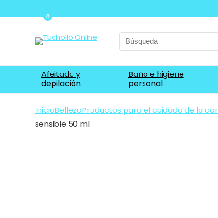
0
Search
for:
Afeitado y
Baño e higiene
depilación
personal
Inicio
Belleza
Productos para el cuidado de la ca
sensible 50 ml