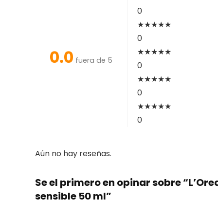
0
★
★
★
★
★
0
0.0
★
★
★
★
★
fuera de 5
0
★
★
★
★
★
0
★
★
★
★
★
0
Aún no hay reseñas.
Se el primero en opinar sobre “L’Or
sensible 50 ml”