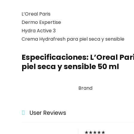
50
ml
L’Oreal Paris
cantidad
Dermo Expertise
Hydra Active 3
Crema Hydrafresh para piel seca y sensible
Especificaciones:
L’Oreal Pa
piel seca y sensible 50 ml
Brand
User Reviews
★
★
★
★
★