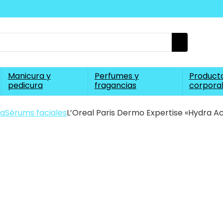
Manicura y
Perfumes y
Producto
pedicura
fragancias
corpora
ra
Sérums faciales
L’Oreal Paris Dermo Expertise «Hydra A