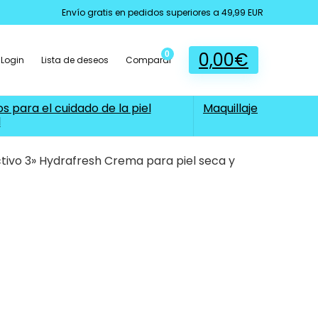
Envío gratis en pedidos superiores a 49,99 EUR
0,00
€
0
Login
Lista de deseos
Comparar
s para el cuidado de la piel
Maquillaje
l
ctivo 3» Hydrafresh Crema para piel seca y