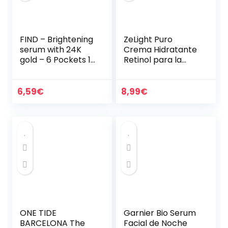
FIND – Brightening
ZeLight Puro
serum with 24K
Crema Hidratante
gold – 6 Pockets 15
Retinol para la
ml
Cara con Ácido
Hialurónico,Vitamin
a A- Crema Facial
6,59
€
8,99
€
Mujer Hidratante
de…
ONE TIDE
Garnier Bio Serum
BARCELONA The
Facial de Noche