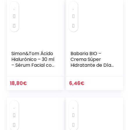
Simon&Tom Ácido
Babaria BIO –
Hialurónico – 30 ml
Crema Súper
– Sérum Facial con
Hidratante de Día,
Ácido Hialurónico y
Con Savia, Aloe
Vitamina C –
Vera y Ácido
Células Madres de
Hialurónico, para
18,80
€
6,46
€
Argán – Anti…
Todo Tipo de
Pieles, Incluso…