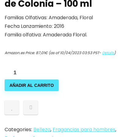
de Colonia – 100 ml
Familias Olfativas: Amaderada, Floral
Fecha Lanzamiento: 2016
Familia olfativa: Amaderada Floral.
Amazon.es Price:
87,01
€
(as of 10/04/2023 03:53 PST-
Details
)
Loewe
Loewe
AÑADIR AL CARRITO
001
Man
Agua
de
Colonia
-
Categories:
Belleza
,
Fragancias para hombres
,