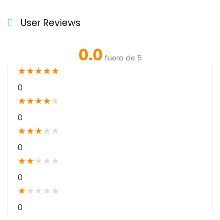
User Reviews
0.0
fuera de 5
★
★
★
★
★
0
★
★
★
★
★
0
★
★
★
★
★
0
★
★
★
★
★
0
★
★
★
★
★
0