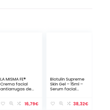
LA MISMA FE®
Biotulin Supreme
Crema facial
Skin Gel – 15ml –
antiarrugas de
Serum facial
DNA, 24 horas,
antiarrugas
extracto de
para mujer y
planctón, ácido
hombre – Ácido
16,79
€
38,32
€
hialurónico,
Hialuronico –