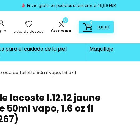
Envío gratis en pedidos superiores a 49,99 EUR
0
0
0,00
€
ogin
Comparar
Lista de deseos
s para el cuidado de la piel
Maquillaje
l
e eau de toilette 50ml vapo, 1.6 oz fl
e lacoste l.12.12 jaune
e 50ml vapo, 1.6 oz fl
267)