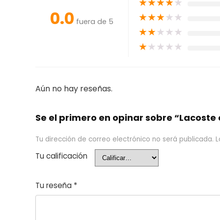
★
★
★
★
★
0.0
★
★
★
★
★
fuera de 5
★
★
★
★
★
★
★
★
★
★
Aún no hay reseñas.
Se el primero en opinar sobre “Lacoste e
Tu dirección de correo electrónico no será publicada.
L
Tu calificación
Tu reseña
*