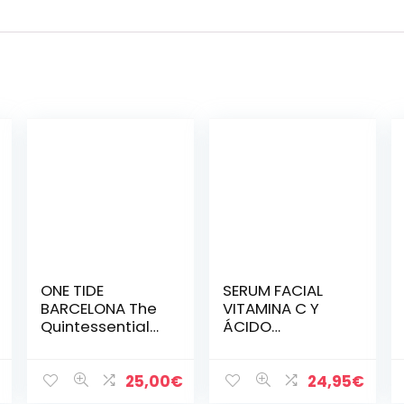
ONE TIDE
SERUM FACIAL
BARCELONA The
VITAMINA C Y
Quintessential
ÁCIDO
Blend – Booster
HIALURÓNICO –
botánico,
Mejor Serum
vegano, natural
Antiedad
25,00
€
24,95
€
y inclusivo de
Mejorada con