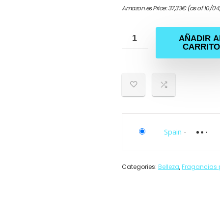
Amazon.es Price:
37,33
€
(as of 10/0
AÑADIR A
CARRITO
Spain
-
Categories:
Belleza
,
Fragancias 