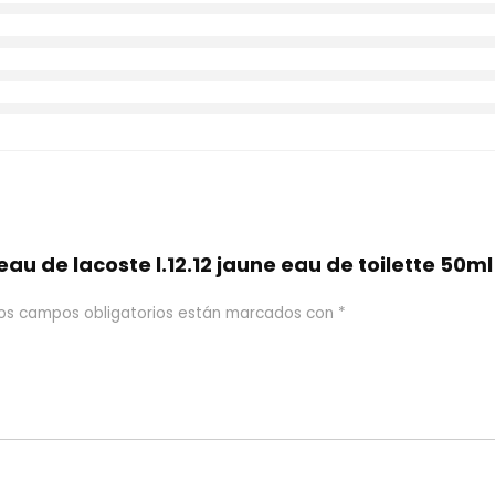
au de lacoste l.12.12 jaune eau de toilette 50ml
os campos obligatorios están marcados con
*