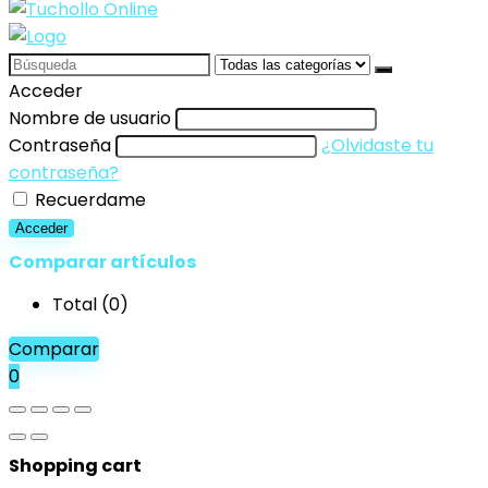
Search
for:
Acceder
Nombre de usuario
Contraseña
¿Olvidaste tu
contraseña?
Recuerdame
Acceder
Comparar artículos
Total (
0
)
Comparar
0
Shopping cart