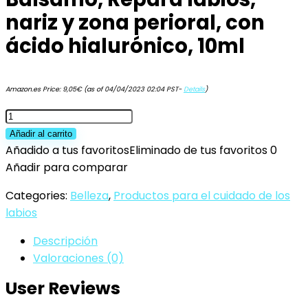
nariz y zona perioral, con
ácido hialurónico, 10ml
Amazon.es Price:
9,05
€
(as of 04/04/2023 02:04 PST-
Details
)
ISDIN
Reparador
Añadir al carrito
Labial
Añadido a tus favoritos
Eliminado de tus favoritos
0
Bálsamo,
Añadir para comparar
Repara
Categories:
Belleza
,
Productos para el cuidado de los
labios,
labios
nariz
y
Descripción
zona
Valoraciones (0)
perioral,
User Reviews
con
ácido