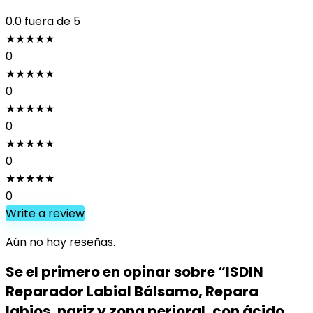
hialurónico,
0.0
fuera de 5
10ml
★
★
★
★
★
cantidad
0
★
★
★
★
★
0
★
★
★
★
★
0
★
★
★
★
★
0
★
★
★
★
★
0
Write a review
Aún no hay reseñas.
Se el primero en opinar sobre “ISDIN
Reparador Labial Bálsamo, Repara
labios, nariz y zona perioral, con ácido