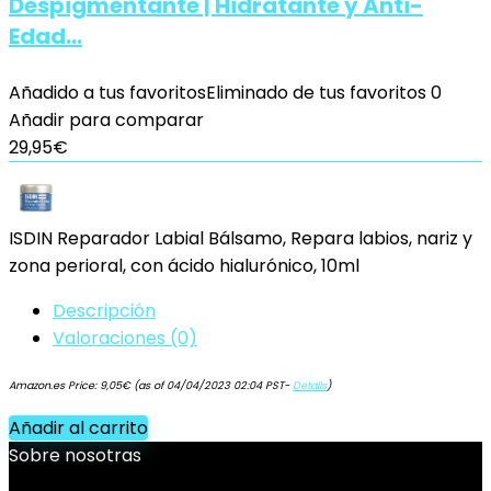
Despigmentante | Hidratante y Anti-
Edad…
Añadido a tus favoritos
Eliminado de tus favoritos
0
Añadir para comparar
29,95
€
ISDIN Reparador Labial Bálsamo, Repara labios, nariz y
zona perioral, con ácido hialurónico, 10ml
Descripción
Valoraciones (0)
Amazon.es Price:
9,05
€
(as of 04/04/2023 02:04 PST-
Details
)
Añadir al carrito
Sobre nosotras