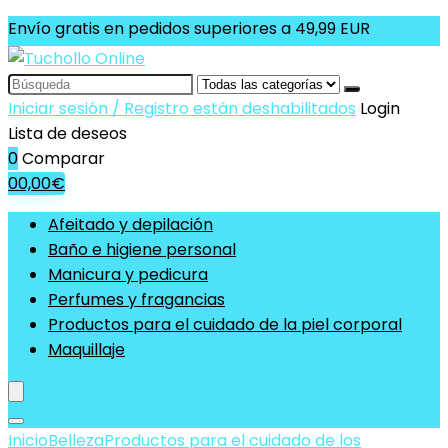
Envío gratis en pedidos superiores a 49,99 EUR
Search
for:
Iniciar sesión / Registro están deshabilitados
Login
Lista de deseos
0
Comparar
0
0,00
€
Afeitado y depilación
Baño e higiene personal
Manicura y pedicura
Perfumes y fragancias
Productos para el cuidado de la piel corporal
Maquillaje
Inicio
Belleza
Productos para el cuidado de los