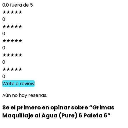
0.0
fuera de 5
★
★
★
★
★
0
★
★
★
★
★
0
★
★
★
★
★
0
★
★
★
★
★
0
★
★
★
★
★
0
Write a review
Aún no hay reseñas.
Se el primero en opinar sobre “Grimas
Maquillaje al Agua (Pure) 6 Paleta 6”