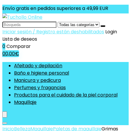
Envío gratis en pedidos superiores a 49,99 EUR
Search
for:
Iniciar sesión / Registro están deshabilitados
Login
Lista de deseos
0
Comparar
0
0,00
€
Afeitado y depilación
Baño e higiene personal
Manicura y pedicura
Perfumes y fragancias
Productos para el cuidado de la piel corporal
Maquillaje
Inicio
Belleza
Maquillaje
Paletas de maquillaje
Grimas