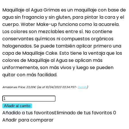
Maquillaje al Agua Grimas es un maquillaje con base de
agua sin fragancia y sin gluten, para pintar la cara y el
cuerpo. Water Make-up funciona como la acuarela.
Los colores son mezclables entre sí. No contiene
conservantes químicos ni compuestos orgánicos
halogenados. Se puede también aplicar primero una
capa de Maquillaje Cake. Esto tiene la ventaja que los
colores de Maquillaje al Agua se aplican más
uniformemente, son más vivos y luego se pueden
quitar con más facilidad.
Amazon.es Price:
23,00
€
(as of 10/04/2023 03:34 PST-
Details
)
Grimas
Maquillaje
Añadir al carrito
al
Añadido a tus favoritos
Eliminado de tus favoritos
0
Agua
Añadir para comparar
(Pure)