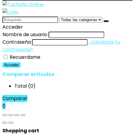
Search
for:
Acceder
Nombre de usuario
Contraseña
¿Olvidaste tu
contraseña?
Recuerdame
Acceder
Comparar artículos
Total (
0
)
Comparar
0
Shopping cart