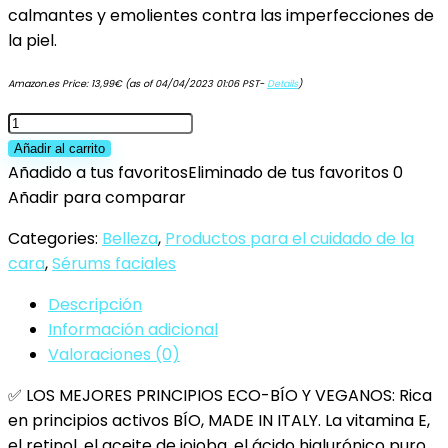
calmantes y emolientes contra las imperfecciones de
la piel.
Amazon.es Price:
13,99
€
(as of 04/04/2023 01:06 PST-
Details
)
100ml.
Bio
Añadir al carrito
Crema
Añadido a tus favoritos
Eliminado de tus favoritos
0
Hidratante
Añadir para comparar
Facial
Categories:
Belleza
,
Productos para el cuidado de la
Mujer/Hombre
cara
,
Sérums faciales
Orgánica
con
Descripción
Ácido
Información adicional
Hialurónico
Valoraciones (0)
y
✅ LOS MEJORES PRINCIPIOS ECO-BÍO Y VEGANOS: Rica
Vitamina
en principios activos BÍO, MADE IN ITALY. La vitamina E,
C.
el retinol, el aceite de jojoba, el ácido hialurónico puro
Crema