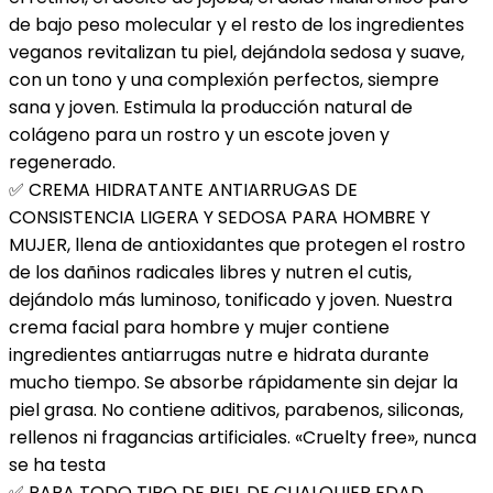
de bajo peso molecular y el resto de los ingredientes
Vegana
veganos revitalizan tu piel, dejándola sedosa y suave,
con…
con un tono y una complexión perfectos, siempre
cantidad
sana y joven. Estimula la producción natural de
colágeno para un rostro y un escote joven y
regenerado.
✅ CREMA HIDRATANTE ANTIARRUGAS DE
CONSISTENCIA LIGERA Y SEDOSA PARA HOMBRE Y
MUJER, llena de antioxidantes que protegen el rostro
de los dañinos radicales libres y nutren el cutis,
dejándolo más luminoso, tonificado y joven. Nuestra
crema facial para hombre y mujer contiene
ingredientes antiarrugas nutre e hidrata durante
mucho tiempo. Se absorbe rápidamente sin dejar la
piel grasa. No contiene aditivos, parabenos, siliconas,
rellenos ni fragancias artificiales. «Cruelty free», nunca
se ha testa
✅ PARA TODO TIPO DE PIEL DE CUALQUIER EDAD,