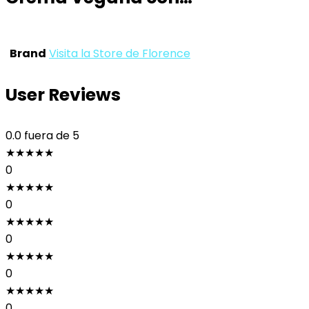
Brand
Visita la Store de Florence
User Reviews
0.0
fuera de 5
★
★
★
★
★
0
★
★
★
★
★
0
★
★
★
★
★
0
★
★
★
★
★
0
★
★
★
★
★
0