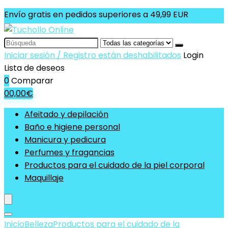
Envío gratis en pedidos superiores a 49,99 EUR
Search
for:
Iniciar sesión / Registro están deshabilitados
Login
Lista de deseos
0
Comparar
0
0,00
€
Afeitado y depilación
Baño e higiene personal
Manicura y pedicura
Perfumes y fragancias
Productos para el cuidado de la piel corporal
Maquillaje
Inicio
Belleza
Productos para el cuidado de la