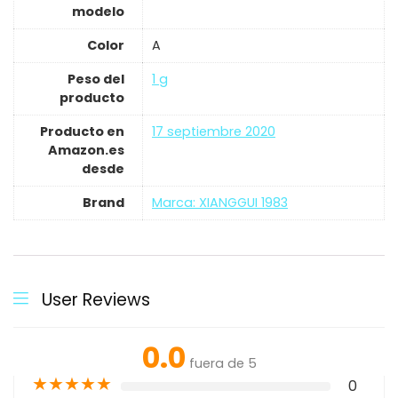
modelo
Color
‎A
Peso del
‎1 g
producto
Producto en
17 septiembre 2020
Amazon.es
desde
Brand
Marca: XIANGGUI 1983
User Reviews
0.0
fuera de 5
★
★
★
★
★
0