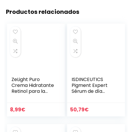
Productos relacionados
ZeLight Puro
ISDINCEUTICS
Crema Hidratante
Pigment Expert
Retinol para la
Sérum de día
Cara con Ácido
Corrector
Hialurónico,Vitamin
Despigmentante
a A- Crema Facial
con Acción
8,99
€
50,79
€
Mujer Hidratante
Antimanchas
de…