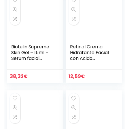
Biotulin Supreme
Retinol Crema
Skin Gel – 15ml –
Hidratante Facial
Serum facial
con Acido
antiarrugas para
Hialuronico y Aloe
mujer y hombre –
Vera, Crema Facial
Ácido Hialuronico –
para Arrugas y
38,32
€
12,59
€
Ingredientes…
Manchas,
Hidratante…