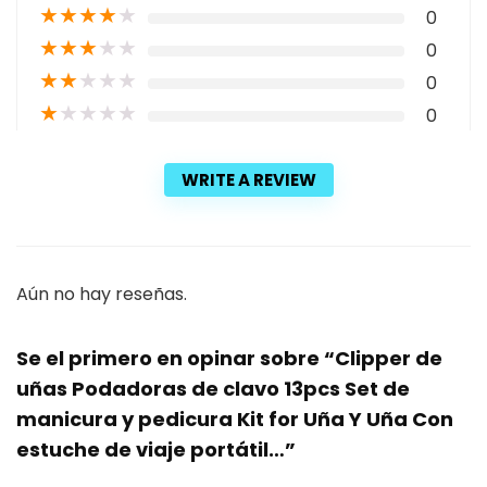
★
★
★
★
★
0
★
★
★
★
★
0
★
★
★
★
★
0
★
★
★
★
★
0
WRITE A REVIEW
Aún no hay reseñas.
Se el primero en opinar sobre “Clipper de
uñas Podadoras de clavo 13pcs Set de
manicura y pedicura Kit for Uña Y Uña Con
estuche de viaje portátil…”