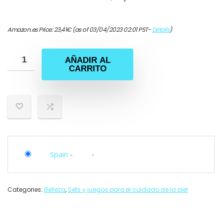
Amazon.es Price:
23,41
€
(as of 03/04/2023 02:01 PST-
Details
)
AÑADIR AL
CARRITO
Spain
-
Categories:
Belleza
,
Sets y juegos para el cuidado de la piel