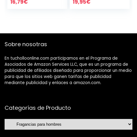
planctón, ácido
Ácido Hialurónico y
16,79
€
19,95
€
hialurónico,
Colágeno…
colágeno de
cristal, 50…
Sobre nosotras
En tucholloonline.com participamos en el Programa de
Asociados de Amazon Services LLC, que es un programa de
publicidad de afiliados diseñado para proporcionar un medio
para que los sitios web ganen tarifas de publicidad
mediante publicidad y enlaces a amazon.com.
Categorías de Producto