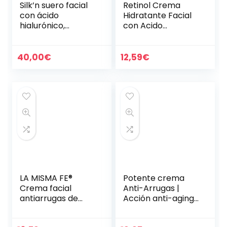
Silk’n suero facial
Retinol Crema
con ácido
Hidratante Facial
hialurónico,
con Acido
Dispensador de 30
Hialuronico y Aloe
ml, SER1PEU001
Vera, Crema Facial
para Arrugas y
40,00
€
12,59
€
Manchas,
Hidratante…
LA MISMA FE®
Potente crema
Crema facial
Anti-Arrugas |
antiarrugas de
Acción anti-aging,
DNA, 24 horas,
lifting e hidratante
extracto de
| Tratamiento con