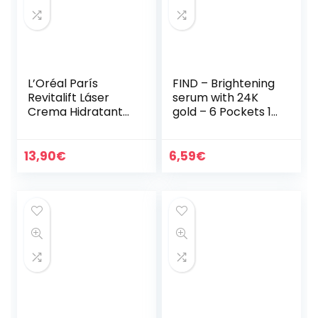
L’Oréal París
FIND – Brightening
Revitalift Láser
serum with 24K
Crema Hidratante
gold – 6 Pockets 15
SPF25 Cuidado
ml
Anti-Edad Triple
Eficacia, con Pro-
13,90
€
6,59
€
Retinol, Ácido…