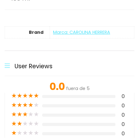
Brand
Marca: CAROLINA HERRERA
User Reviews
0.0
fuera de 5
★
★
★
★
★
0
★
★
★
★
★
0
★
★
★
★
★
0
★
★
★
★
★
0
★
★
★
★
★
0