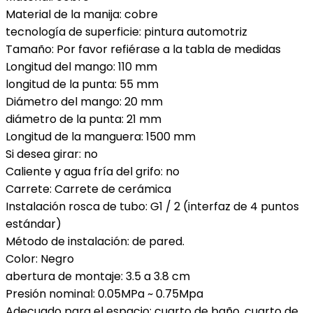
Material de la manija: cobre
/
tecnología de superficie: pintura automotriz
2
Tamaño: Por favor refiérase a la tabla de medidas
Adaptador
Longitud del mango: 110 mm
T
longitud de la punta: 55 mm
Negro
Diámetro del mango: 20 mm
Individual
diámetro de la punta: 21 mm
Fría
Longitud de la manguera: 1500 mm
Mujeres…
Si desea girar: no
cantidad
Caliente y agua fría del grifo: no
Carrete: Carrete de cerámica
Instalación rosca de tubo: G1 / 2 (interfaz de 4 puntos
estándar)
Método de instalación: de pared.
Color: Negro
abertura de montaje: 3.5 a 3.8 cm
Presión nominal: 0.05MPa ~ 0.75Mpa
Adecuado para el espacio: cuarto de baño, cuarto de