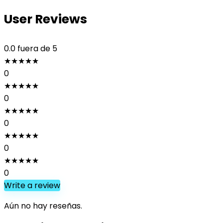
User Reviews
0.0
fuera de 5
★
★
★
★
★
0
★
★
★
★
★
0
★
★
★
★
★
0
★
★
★
★
★
0
★
★
★
★
★
0
Write a review
Aún no hay reseñas.