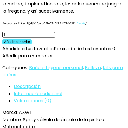
lavadora, limpiar el inodoro, lavar la cuenca, enjuagar
la fregona, y así sucesivamente.
Amazon.es Price:
58,88
€
(as of 31/03/2023 01:54 PST-
Details
)
AXWT
Yilong
Añadir al carrito
Grifo
Añadido a tus favoritos
Eliminado de tus favoritos
0
y
Añadir para comparar
Ducha
Categories:
Baño e higiene personal
,
Belleza
,
Kits para
Ducha
baños
de
Mano
Descripción
bidé
Información adicional
rociador
Valoraciones (0)
Ducha
Marca: AXWT
Kit
Nombre: Spray válvula de ángulo de la pistola
Latón
Material: cobre
G1