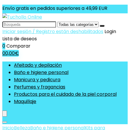
Envío gratis en pedidos superiores a 49,99 EUR
Search
for:
Iniciar sesión / Registro están deshabilitados
Login
Lista de deseos
0
Comparar
0
0,00
€
Afeitado y depilación
Baño e higiene personal
Manicura y pedicura
Perfumes y fragancias
Productos para el cuidado de la piel corporal
Maquillaje
Inicio
Belleza
Baño e higiene personal
Kits para