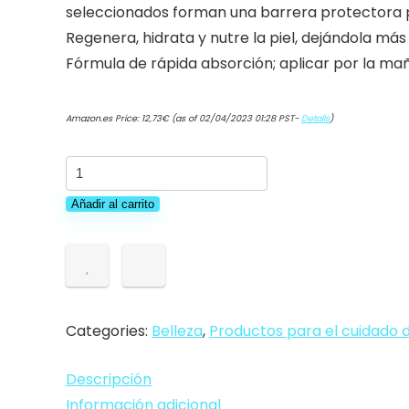
seleccionados forman una barrera protectora pa
Regenera, hidrata y nutre la piel, dejándola más 
Fórmula de rápida absorción; aplicar por la mañ
Amazon.es Price:
12,73
€
(as of 02/04/2023 01:28 PST-
Details
)
AXAME
-
Añadir al carrito
Cleavage
and
Neck
Cream,
firming
Categories:
Belleza
,
Productos para el cuidado d
with
pearls
Descripción
extract,
Información adicional