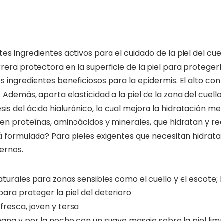
ingredientes activos para el cuidado de la piel del cuell
a protectora en la superficie de la piel para protegerla
 ingredientes beneficiosos para la epidermis. El alto co
demás, aporta elasticidad a la piel de la zona del cuello
is del ácido hialurónico, lo cual mejora la hidratación me
co en proteínas, aminoácidos y minerales, que hidratan y r
á formulada? Para pieles exigentes que necesitan hidrata
ernos.
rales para zonas sensibles como el cuello y el escote; 
ra proteger la piel del deterioro
fresca, joven y tersa
ana y por la noche con un suave masaje sobre la piel limp