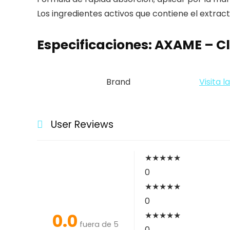
Los ingredientes activos que contiene el extract
Especificaciones:
AXAME – Cl
Brand
Visita 
User Reviews
★
★
★
★
★
0
★
★
★
★
★
0
0.0
★
★
★
★
★
fuera de 5
0