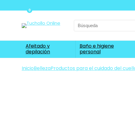
0
Search
for:
Afeitado y
Baño e higiene
depilación
personal
Inicio
Belleza
Productos para el cuidado del cuell