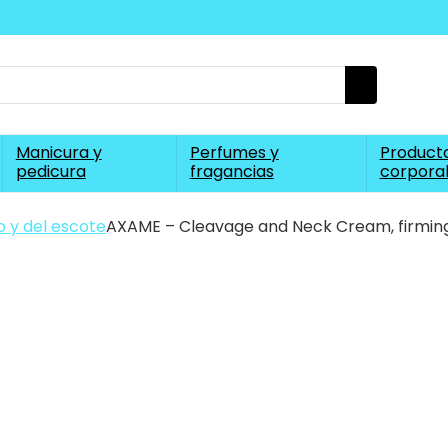
Manicura y
Perfumes y
Producto
pedicura
fragancias
corpora
o y del escote
AXAME – Cleavage and Neck Cream, firming 