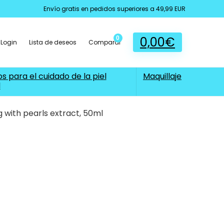
Envío gratis en pedidos superiores a 49,99 EUR
0,00
€
0
Login
Lista de deseos
Comparar
s para el cuidado de la piel
Maquillaje
l
with pearls extract, 50ml