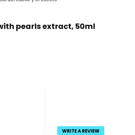
th pearls extract, 50ml
WRITE A REVIEW