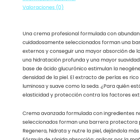
50ml
Valoraciones (0)
cantidad
Una crema profesional formulada con abundantes 
cuidadosamente seleccionados forman una barrer
externos y conseguir una mayor absorción de los
una hidratación profunda y una mayor suavidad. A
base de ácido glucurónico estimulan la neogénes
densidad de la piel. El extracto de perlas es ri
luminosa y suave como la seda. ¿Para quién est
elasticidad y protección contra los factores ext
Crema avanzada formulada con ingredientes natu
seleccionados forman una barrera protectora pa
Regenera, hidrata y nutre la piel, dejándola más 
Fórmula de rápida absorción; aplicar por la mañ