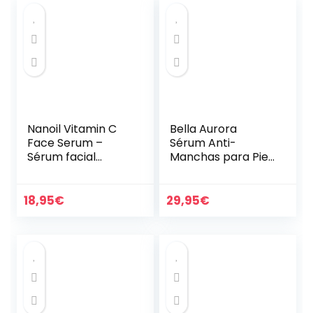
cristal, 50…
Nanoil Vitamin C
Bella Aurora
Face Serum –
Sérum Anti-
Sérum facial
Manchas para Piel
aclarador,
Grasa – Mixta, 30
iluminador y
ml | Tratamiento
antienvejecimient
Despigmentante |
18,95
€
29,95
€
o con vitamina C
Hidratante y Anti-
Edad…