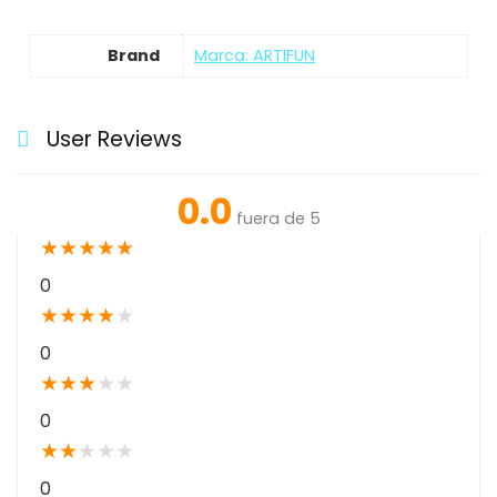
Brand
Marca: ARTIFUN
User Reviews
0.0
fuera de 5
★
★
★
★
★
0
★
★
★
★
★
0
★
★
★
★
★
0
★
★
★
★
★
0