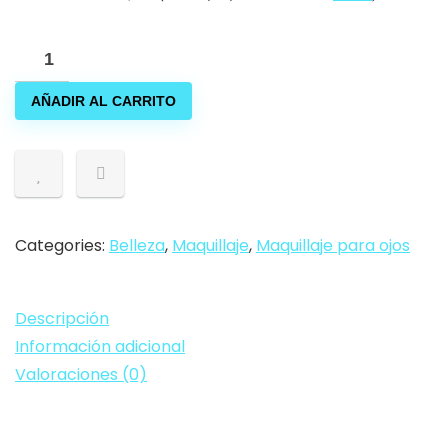
ARTIFUN
Paleta
AÑADIR AL CARRITO
de
Sombras
de
Ojos
Brillantes
Mate
Categories:
Belleza
,
Maquillaje
,
Maquillaje para ojos
Shimmer
35
Descripción
Colores
Información adicional
Maquillaje
Valoraciones (0)
Impermeable
Paleta
cantidad