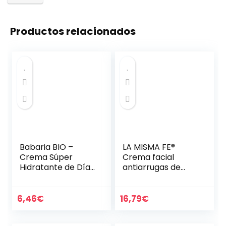
Productos relacionados
Babaria BIO –
LA MISMA FE®
Crema Súper
Crema facial
Hidratante de Día,
antiarrugas de
Con Savia, Aloe
DNA, 24 horas,
Vera y Ácido
extracto de
Hialurónico, para
planctón, ácido
6,46
€
16,79
€
Todo Tipo de
hialurónico,
Pieles, Incluso…
colágeno de