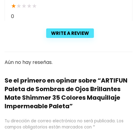
★
★
★
★
★
0
WRITE A REVIEW
Aún no hay reseñas.
Se el primero en opinar sobre “ARTIFUN
Paleta de Sombras de Ojos Brillantes
Mate Shimmer 35 Colores Maquillaje
Impermeable Paleta”
Tu dirección de correo electrónico no será publicada.
Los
campos obligatorios están marcados con
*