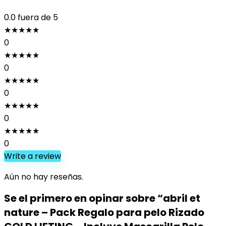
0.0
fuera de 5
★
★
★
★
★
0
★
★
★
★
★
0
★
★
★
★
★
0
★
★
★
★
★
0
★
★
★
★
★
0
Write a review
Aún no hay reseñas.
Se el primero en opinar sobre “abril et
nature – Pack Regalo para pelo Rizado