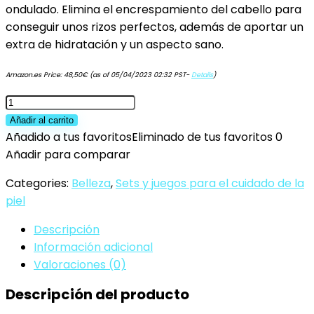
ondulado. Elimina el encrespamiento del cabello para
conseguir unos rizos perfectos, además de aportar un
extra de hidratación y un aspecto sano.
Amazon.es Price:
48,50
€
(as of 05/04/2023 02:32 PST-
Details
)
abril
et
Añadir al carrito
nature
Añadido a tus favoritos
Eliminado de tus favoritos
0
-
Añadir para comparar
Pack
Categories:
Belleza
,
Sets y juegos para el cuidado de la
Regalo
piel
para
pelo
Descripción
Rizado
Información adicional
GOLD
Valoraciones (0)
LIFTING
Descripción del producto
-
Incluye