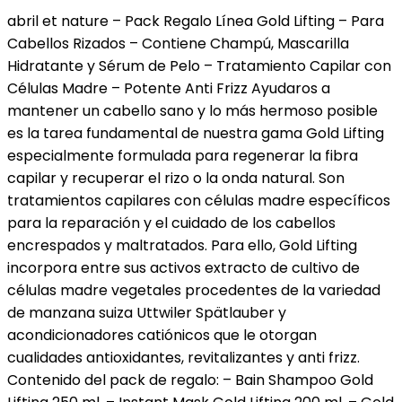
Mascarilla
abril et nature – Pack Regalo Línea Gold Lifting – Para
Pelo,
Cabellos Rizados – Contiene Champú, Mascarilla
Sérum
Hidratante y Sérum de Pelo – Tratamiento Capilar con
Pelo
Células Madre – Potente Anti Frizz Ayudaros a
y
mantener un cabello sano y lo más hermoso posible
Champú
es la tarea fundamental de nuestra gama Gold Lifting
Pelo
especialmente formulada para regenerar la fibra
Rizado…
capilar y recuperar el rizo o la onda natural. Son
cantidad
tratamientos capilares con células madre específicos
para la reparación y el cuidado de los cabellos
encrespados y maltratados. Para ello, Gold Lifting
incorpora entre sus activos extracto de cultivo de
células madre vegetales procedentes de la variedad
de manzana suiza Uttwiler Spätlauber y
acondicionadores catiónicos que le otorgan
cualidades antioxidantes, revitalizantes y anti frizz.
Contenido del pack de regalo: – Bain Shampoo Gold