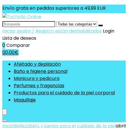
Envío gratis en pedidos superiores a 49,99 EUR
Search
for:
Iniciar sesión / Registro están deshabilitados
Login
Lista de deseos
0
Comparar
0
0,00
€
Afeitado y depilación
Baño e higiene personal
Manicura y pedicura
Perfumes y fragancias
Productos para el cuidado de la piel corporal
Maquillaje
Inicio
Belleza
Sets y juegos para el cuidado de la piel
abril